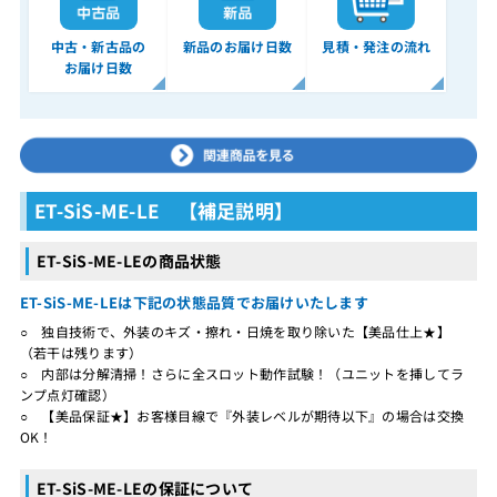
中古・新古品の
新品のお届け日数
見積・発注の流れ
お届け日数
ET-SiS-ME-LE 【補足説明】
ET-SiS-ME-LEの商品状態
ET-SiS-ME-LEは下記の状態品質でお届けいたします
○ 独自技術で、外装のキズ・擦れ・日焼を取り除いた【美品仕上★】
（若干は残ります）
○ 内部は分解清掃！さらに全スロット動作試験！（ユニットを挿してラ
ンプ点灯確認）
○ 【美品保証★】お客様目線で『外装レベルが期待以下』の場合は交換
OK！
ET-SiS-ME-LEの保証について