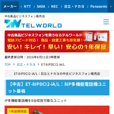
メーカー
NTT
SAXA
NEC
日立・ナカヨ
Panasonic
>
中古美品ビジネスフォン販売店
最終更新日時：2026年8月11日3時更新
TOP
日立・ナカヨ
ET-8IPDCI2-iA/L
ET-8IPDCI2-iA/L｜日立とナカヨの中古ビジネスフォン販売店
【中古】ET-8IPDCI2-iA/L：8IP多機能電話機ユニ
ット基板
IP多機能電話機を8台収容可能なユニット