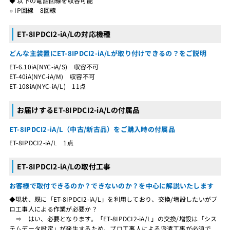
◆ 以下の電話回線を収容可能
○ IP回線 8回線
ET-8IPDCI2-iA/Lの対応機種
どんな主装置にET-8IPDCI2-iA/Lが取り付けできるの？をご説明
ET-6.10iA(NYC-iA/S) 収容不可
ET-40iA(NYC-iA/M) 収容不可
ET-108iA(NYC-iA/L) 11点
お届けするET-8IPDCI2-iA/Lの付属品
ET-8IPDCI2-iA/L（中古/新古品）をご購入時の付属品
ET-8IPDCI2-iA/L 1点
ET-8IPDCI2-iA/Lの取付工事
お客様で取付できるのか？できないのか？を中心に解説いたします
◆現状、既に「ET-8IPDCI2-iA/L」を利用しており、交換/増設したいがプ
ロ工事人による作業が必要か？
⇒ はい、必要となります。「ET-8IPDCI2-iA/L」の交換/増設は「シス
テムデータ設定」が発生するため、プロ工事人による派遣工事が必須で