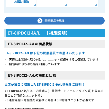
お届け日数
ET-8IPDCI2-iA/L 【補足説明】
ET-8IPDCI2-iA/Lの商品状態
ET-8IPDCI2-iA/Lは下記の状態品質でお届けいたします
○ 実際に主装置へ取り付けし、ユニット認識をするか確認しています
○ 梱包時にぷちぷち袋を利用しています
ET-8IPDCI2-iA/Lの機能と仕様
当店が独自に収集したET-8IPDCI2-iA/L情報をご説明！
○ ET-8IPDCI2-iA/LはIP内線端末(IP電話機、ドアホンアダプタ等)を収容す
ることが可能なユニットです
○ 8通話無線IP電話機を収容する場合はSIP制御ユニットが必要です