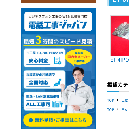
ET-4IPC
掲載カテ
TOP
日立
TOP
日立