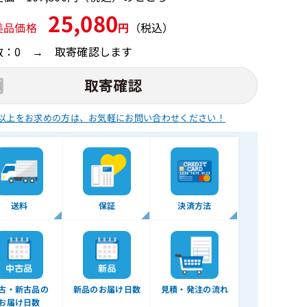
25,080
美品価格
円
（税込）
数：0 → 取寄確認します
以上をお求めの方は、
お気軽にお問い合わせください！
送料
保証
決済方法
古・新古品の
新品のお届け日数
見積・発注の流れ
お届け日数