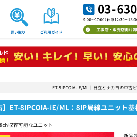
工事店・販売店向け卸
買い取り
ご利用ガイド
ET-8IPCOIA-iE/ML｜日立とナカヨの
】ET-8IPCOIA-iE/ML：8IP局線ユニット基
を8ch収容可能なユニット
新品定