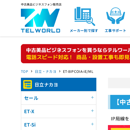
中古美品ビジネスフォン販売店
メーカー別で探す
工事サポート
TOP
日立・ナカヨ
ET-8IPCOIA-iE/ML
日立ナカヨ
セール
【中古
ET-X
IP局線
ET-Si