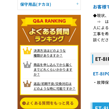
保守用品(ナカヨ)
お客様
◆現状、
⇒ はい
人による
工事を希
談くださ
決済方法はどのような
種類がありますか？
ET-8
商品を申し込んでから届く
までどれくらいかかります
ET-8
か？
・故障保証
返品/初期不良/交換対応は
どのような時に可能ですか？
よくある質問をもっと見る
ET-