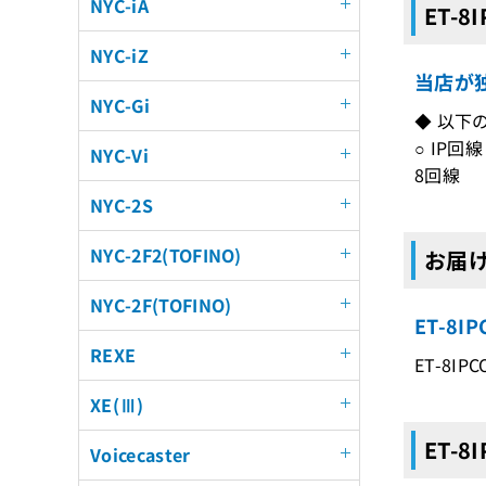
NYC-iA
ET-8
NYC-iZ
当店が独
NYC-Gi
◆ 以下
○ IP回線
NYC-Vi
8回線
NYC-2S
NYC-2F2(TOFINO)
お届け
NYC-2F(TOFINO)
ET-8
REXE
ET-8IPC
XE(Ⅲ)
ET-8
Voicecaster