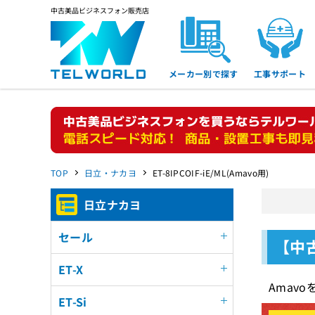
中古美品ビジネスフォン販売店
メーカー別で探す
工事サポート
TOP
日立・ナカヨ
ET-8IPCOIF-iE/ML(Amavo用)
日立ナカヨ
セール
【中古
ET-X
Amav
ET-Si