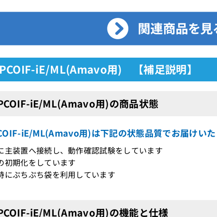
8IPCOIF-iE/ML(Amavo用) 【補足説明】
IPCOIF-iE/ML(Amavo用)の商品状態
IPCOIF-iE/ML(Amavo用)は下記の状態品質でお届けい
際に主装置へ接続し、動作確認試験をしています
の初期化をしています
時にぷちぷち袋を利用しています
IPCOIF-iE/ML(Amavo用)の機能と仕様