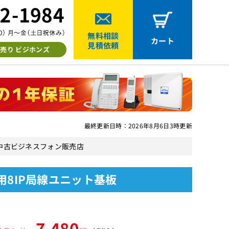
無料相談
カート
見積依頼
売り ビジホンズ
最終更新日時：2026年8月6日3時更新
ナカヨの中古ビジネスフォン販売店
avo用8IP局線ユニット基板
7,480