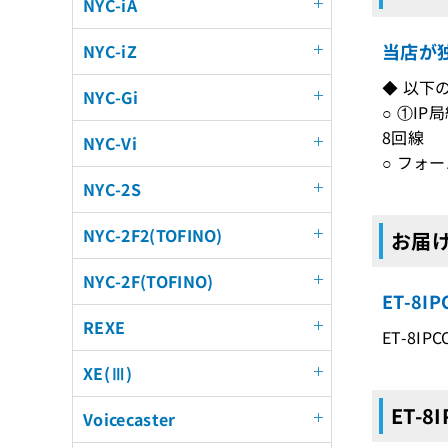
NYC-iA
当店が独
NYC-iZ
◆ 以下
NYC-Gi
○ ①IP
8回線
NYC-Vi
○ フォ
NYC-2S
NYC-2F2(TOFINO)
お届けす
NYC-2F(TOFINO)
ET-8
REXE
ET-8IP
XE(Ⅲ)
ET-8
Voicecaster