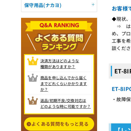
保守用品(ナカヨ)
お客様
◆現状、
⇒ はい
め、プロ
工事を希
談くださ
決済方法はどのような
種類がありますか？
ET-8
商品を申し込んでから届く
までどれくらいかかります
ET-8I
か？
・故障保証
返品/初期不良/交換対応は
どのような時に可能ですか？
よくある質問をもっと見る
【レン