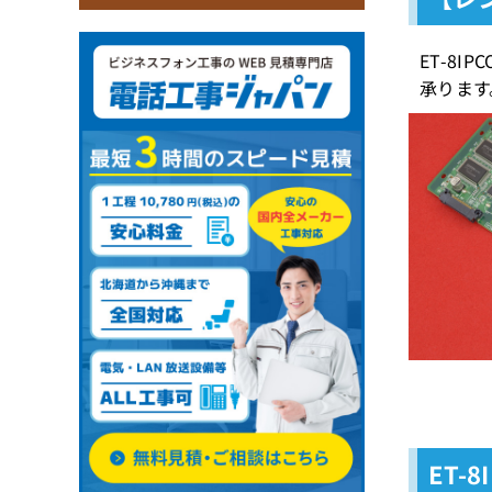
ET-8
承ります
ET-