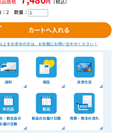
美品価格
円
（税込）
数：2
数量：
以上をお求めの方は、
お気軽にお問い合わせください！
送料
保証
決済方法
古・新古品の
新品のお届け日数
見積・発注の流れ
お届け日数