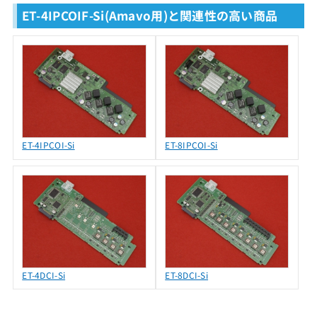
ET-4IPCOIF-Si(Amavo用)と関連性の高い商品
ET-4IPCOI-Si
ET-8IPCOI-Si
ET-4DCI-Si
ET-8DCI-Si