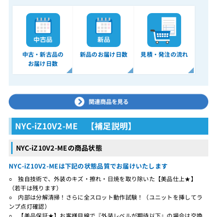
中古・新古品の
新品のお届け日数
見積・発注の流れ
お届け日数
NYC-iZ10V2-ME 【補足説明】
NYC-iZ10V2-MEの商品状態
NYC-iZ10V2-MEは下記の状態品質でお届けいたします
○ 独自技術で、外装のキズ・擦れ・日焼を取り除いた【美品仕上★】
（若干は残ります）
○ 内部は分解清掃！さらに全スロット動作試験！（ユニットを挿してラ
ンプ点灯確認）
○ 【美品保証★】お客様目線で『外装レベルが期待以下』の場合は交換