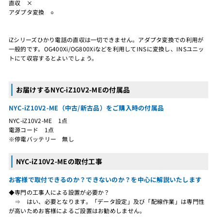
直収 ×
アダプタ変換 ○
iZシリーズひかり電話の直収は一切できません。アダプタ変換での利用が
一般的です。OG400Xi/OG800Xiなどを利用してINSに変換し、INSユニッ
トにて収容するとよいでしょう。
お届けするNYC-iZ10V2-MEの付属品
NYC-iZ10V2-ME（中古/新古品）をご購入時の付属品
NYC-iZ10V2-ME 1点
電源コード 1点
※停電バッテリー 無し
NYC-iZ10V2-MEの取付工事
お客様で取付できるのか？できないのか？を中心に解説いたします
◆専門の工事人による設置が必要か？
⇒ はい、必要となります。「データ設定」及び「配線作業」は専門性
が高いためお客様によるご設置はお勧めしません。