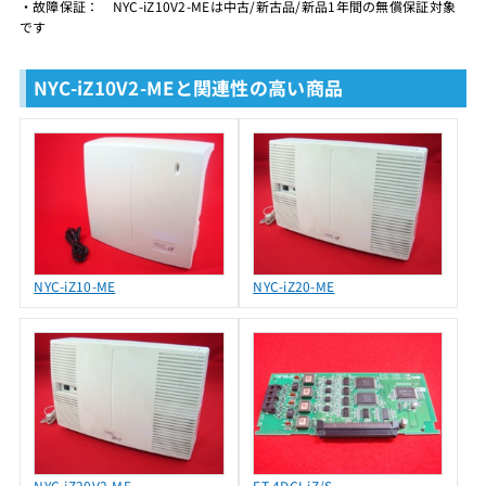
・故障保証： NYC-iZ10V2-MEは中古/新古品/新品1年間の無償保証対象
です
NYC-iZ10V2-MEと関連性の高い商品
NYC-iZ10-ME
NYC-iZ20-ME
NYC-iZ20V2-ME
ET-4DCI-iZ/S