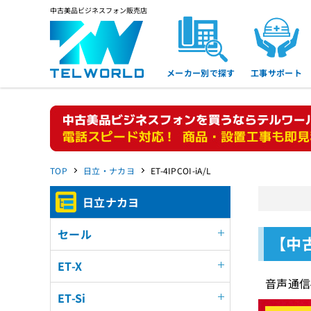
中古美品ビジネスフォン販売店
メーカー別で探す
工事サポート
TOP
日立・ナカヨ
ET-4IPCOI-iA/L
日立ナカヨ
セール
【中古
ET-X
音声通信
ET-Si