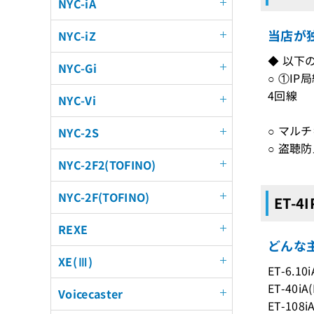
NYC-iA
当店が独
NYC-iZ
◆ 以下
NYC-Gi
○ ①IP
4回線
NYC-Vi
○ マル
NYC-2S
○ 盗聴
NYC-2F2(TOFINO)
NYC-2F(TOFINO)
ET-4
REXE
どんな主
XE(Ⅲ)
ET-6.1
ET-40i
Voicecaster
ET-108i