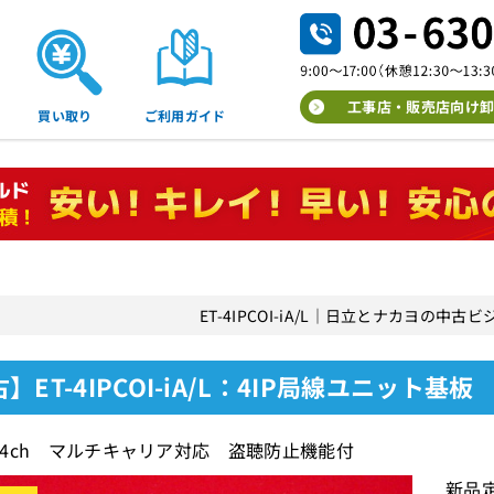
工事店・販売店向け卸
買い取り
ご利用ガイド
ET-4IPCOI-iA/L｜日立とナカヨの中
】ET-4IPCOI-iA/L：4IP局線ユニット基板
4ch マルチキャリア対応 盗聴防止機能付
新品定