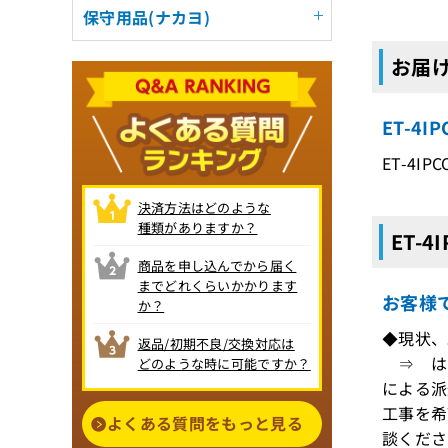
保守用品(ナカヨ)
お届け
ET-4
ET-4IPC
決済方法はどのような
種類がありますか？
ET-4
商品を申し込んでから届く
までどれくらいかかります
お客様
か？
◆現状、
返品/初期不良/交換対応は
⇒ はい
どのような時に可能ですか？
による派
工事を希
よくある質問をもっと見る
談くださ