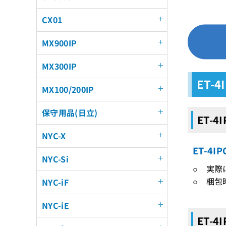
CX01
MX900IP
MX300IP
ET-
MX100/200IP
保守用品(日立)
ET-4
NYC-X
ET-4
NYC-Si
○ 実際
○ 梱包
NYC-iF
NYC-iE
ET-4