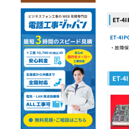
ET-4
ET-4
・故障保証
ET-