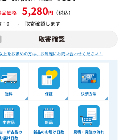
5,280
美品価格
円
（税込）
数：0 → 取寄確認します
以上をお求めの方は、
お気軽にお問い合わせください！
送料
保証
決済方法
古・新古品の
新品のお届け日数
見積・発注の流れ
お届け日数