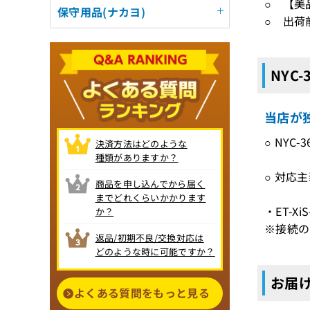
○ 【美
保守用品(ナカヨ)
○ 出荷
NYC
当店が独
○ NYC
決済方法はどのような
種類がありますか？
○ 対応主
商品を申し込んでから届く
・ET-
までどれくらいかかります
・ET-Xi
か？
※接続の
返品/初期不良/交換対応は
どのような時に可能ですか？
お届け
よくある質問をもっと見る