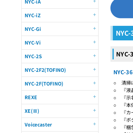
NYC-iA
NYC-iZ
NYC-Gi
NYC
NYC-Vi
NYC-
NYC-2S
NYC-2F2(TOFINO)
NYC-
○ 清掃
NYC-2F(TOFINO)
○ 『液
REXE
○ 『示
○ 『本
XE(Ⅲ)
○ 『カ
○ 『ボ
Voicecaster
○ 『梱