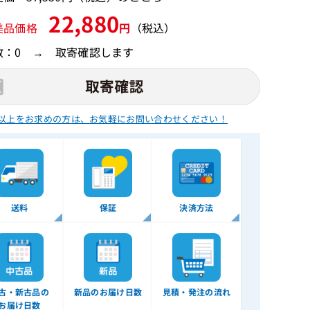
22,880
美品価格
円
（税込）
数：0 → 取寄確認します
以上をお求めの方は、
お気軽にお問い合わせください！
送料
保証
決済方法
古・新古品の
新品のお届け日数
見積・発注の流れ
お届け日数