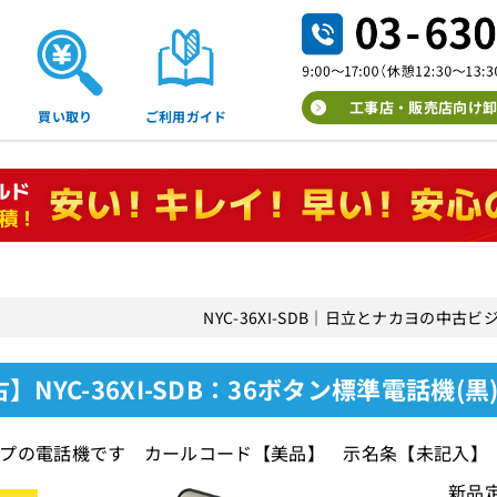
工事店・販売店向け卸
買い取り
ご利用ガイド
NYC-36XI-SDB｜日立とナカヨの中古
】NYC-36XI-SDB：36ボタン標準電話機(黒
プの電話機です カールコード【美品】 示名条【未記入】
新品定