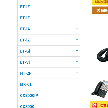
ET-iF
ET-iE
ET-iA
ET-iZ
ET-Gi
ET-Vi
HT-2F
MX-01
CX9000IP
CX8000