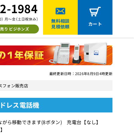
無料相談
カート
見積依頼
売り ビジホンズ
最終更新日時：2026年8月9日4時更新
ネスフォン販売店
ードレス電話機
しながら移動できます(8ボタン) 充電台【なし】
品】