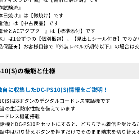
作試験済』
体日焼け』は【微焼け】です
電池』は【中古良品】です
電台とACアダプター』は【標準添付】です
包』は1台ずつの【個別梱包】、【見出しシール付き】でわか
品保証★】お客様目線で『外装レベルが期待以下』の場合は交
PS10(S)の機能と仕様
自に収集したDC-PS10(S)情報をご説明！
PS10(S)は8ボタンのデジタルコードレス電話機です
X4相当の生活防水性能を備えています
コードレス機能搭載
話機とDC-PS10をセットにすると、どちらでも着信を受ける
話中は切り替えボタンを押すだけでそのまま端末を切り替え