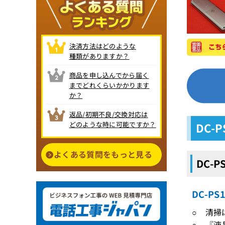
決済方法はどのような
種類がありますか？
商品を申し込んでから届く
までどれくらいかかります
か？
返品/初期不良/交換対応は
どのような時に可能ですか？
DC-
よくある質問をもっと見る
DC-
DC-P
○ 清掃
○ 『液