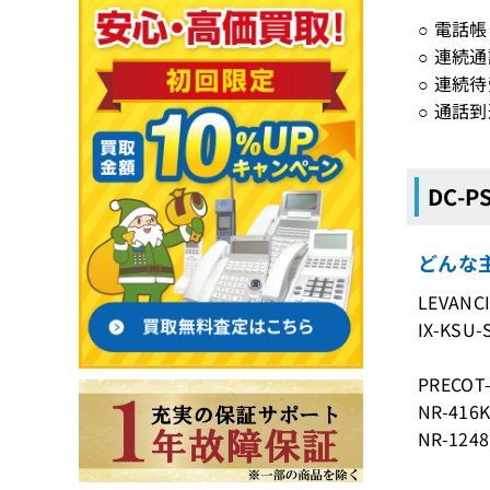
○ 電話帳
○ 連続
○ 連続
○ 通話
DC-
どんな主
LEVANC
IX-KSU-
PRECOT
NR-416
NR-124