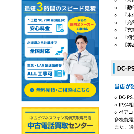
○ 『動
○ 『本
○ 『充
○ 『充
○ 『梱
○ 【美
DC-
当店が独
○ DC-
○ IP
○ ペア
多機能電
また、通