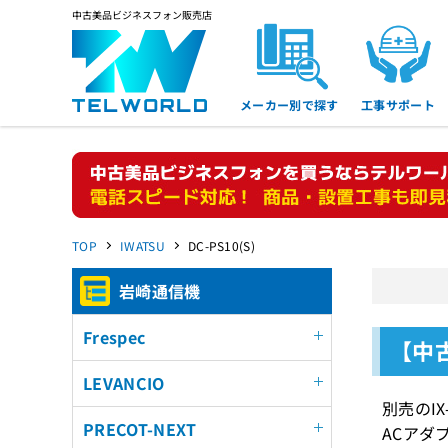
中古美品ビジネスフォン販売店
メーカー別で探す
工事サポート
TOP
IWATSU
DC-PS10(S)
岩崎通信機
Frespec
【中古
LEVANCIO
別売のI
PRECOT-NEXT
ACアダ