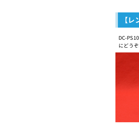
【レン
DC-P
にどうぞ