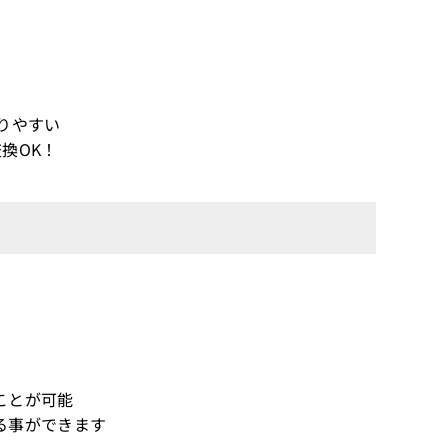
りやすい
換OK！
ことが可能
る事ができます