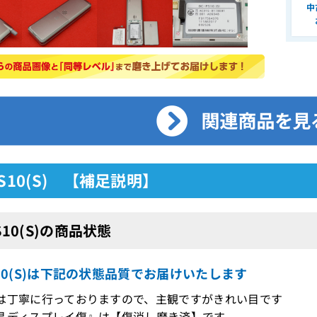
中
PS10(S) 【補足説明】
PS10(S)の商品状態
S10(S)は下記の状態品質でお届けいたします
は丁寧に行っておりますので、主観ですがきれい目です
晶ディスプレイ傷』は【傷消し磨き済】です