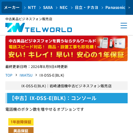
メーカー
NTT
SAXA
NEC
日立・ナカヨ
Panasonic
>
中古美品ビジネスフォン販売店
最終更新日時：2026年8月9日4時更新
TOP
IWATSU
IX-DSS-E(BLK)
IX-DSS-E(BLK)｜岩崎通信機中古ビジネスフォン販売店
【中古】IX-DSS-E(BLK)：コンソール
電話機のボタン数を増やせるオプションです