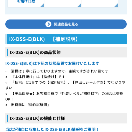
お届け日数
IX-DSS-E(BLK) 【補足説明】
IX-DSS-E(BLK)の商品状態
IX-DSS-E(BLK)は下記の状態品質でお届けいたします
○ 清掃は丁寧に行っておりますので、主観ですがきれい目です
○ 『本体日焼け』は【微焼け】です
○ 『梱包』は1台ずつの【個別梱包】、【見出しシール付き】でわかりや
すい
○ 【美品保証★】お客様目線で『外装レベルが期待以下』の場合は交換
OK！
○ 出荷前に『動作試験済』
IX-DSS-E(BLK)の機能と仕様
当店が独自に収集したIX-DSS-E(BLK)情報をご説明！