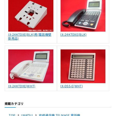
IX-24KTDXE(BLK)用(電話機壁
IX-24KTDXE(BLK)
掛用品)
IX-24KTDXE(WHT)
IX-DSS-E(WHT)
掲載カテゴリ
TOP
IWATSU
岩崎通信機 TELMAGE 電話機