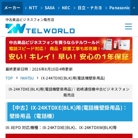
メーカー
NTT
SAXA
NEC
日立・ナカヨ
Panasonic
>
中古美品ビジネスフォン販売店
最終更新日時：2026年8月10日4時更新
TOP
IWATSU
IX-24KTDXE(BLK)用(電話機壁掛用品)
IX-24KTDXE(BLK)用(電話機壁掛用品)｜岩崎通信機中古ビジネスフォン
販売店
【中古】IX-24KTDXE(BLK)用(電話機壁掛用品)：
壁掛用品（電話機）
IX-XEPD 対応機種：IX-24KTDXE(BLK)、IX-24KTDXW(BLK)等