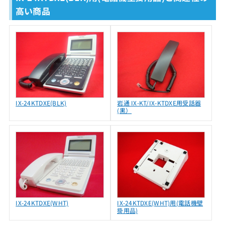
高い商品
IX-24KTDXE(BLK)
岩通 IX-KT/IX-KTDXE用受話器
(黒）
IX-24KTDXE(WHT)
IX-24KTDXE(WHT)用(電話機壁
掛用品)