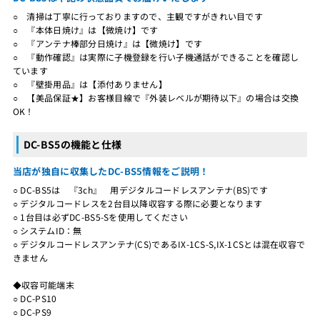
○ 清掃は丁寧に行っておりますので、主観ですがきれい目です
○ 『本体日焼け』は【微焼け】です
○ 『アンテナ棒部分日焼け』は【微焼け】です
○ 『動作確認』は実際に子機登録を行い子機通話ができることを確認し
ています
○ 『壁掛用品』は【添付ありません】
○ 【美品保証★】お客様目線で『外装レベルが期待以下』の場合は交換
OK！
DC-BS5の機能と仕様
当店が独自に収集したDC-BS5情報をご説明！
○ DC-BS5は 『3ch』 用デジタルコードレスアンテナ(BS)です
○ デジタルコードレスを2台目以降収容する際に必要となります
○ 1台目は必ずDC-BS5-Sを使用してください
○ システムID：無
○ デジタルコードレスアンテナ(CS)であるIX-1CS-S,IX-1CSとは混在収容で
きません
◆収容可能端末
○ DC-PS10
○ DC-PS9