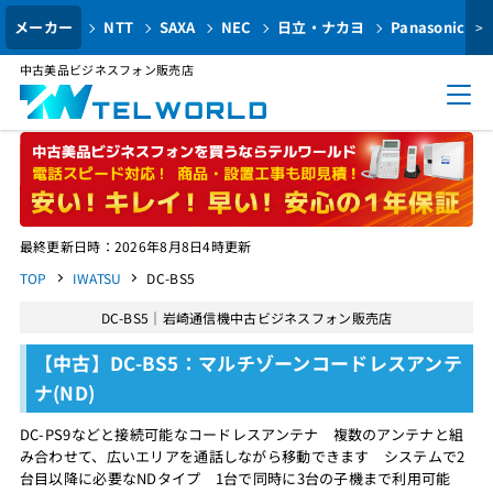
メーカー
NTT
SAXA
NEC
日立・ナカヨ
Panasonic
>
中古美品ビジネスフォン販売店
最終更新日時：2026年8月8日4時更新
TOP
IWATSU
DC-BS5
DC-BS5｜岩崎通信機中古ビジネスフォン販売店
【中古】DC-BS5：マルチゾーンコードレスアンテ
ナ(ND)
DC-PS9などと接続可能なコードレスアンテナ 複数のアンテナと組
み合わせて、広いエリアを通話しながら移動できます システムで2
台目以降に必要なNDタイプ 1台で同時に3台の子機まで利用可能