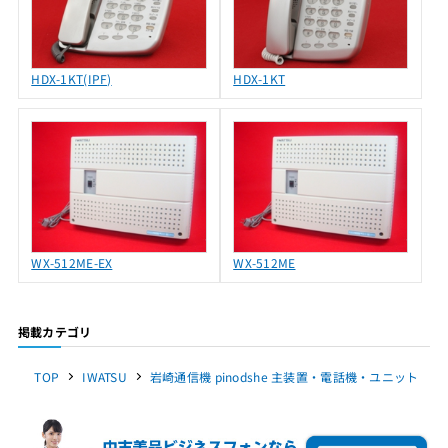
HDX-1KT(IPF)
HDX-1KT
WX-512ME-EX
WX-512ME
掲載カテゴリ
TOP
IWATSU
岩崎通信機 pinodshe 主装置・電話機・ユニット