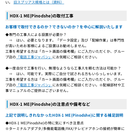
い。
旧スプリアス規格とは（資料）
HDX-1 ME(Pinodshe)の取付工事
お客様で取付できるのか？できないのか？を中心に解説いたします
◆専門の工事人による設置が必要か？
⇒ はい、必要となります。「データ設定」及び「配線作業」は専門性
が高いためお客様によるご設置はお勧めしません。
工事を希望する方は「カート画面の備考欄」にご入力いただくか、グルー
プ店の
「電話工事ジャパン」
にお気軽にご相談ください。
◆一度自分で工事を行い、無理なようなら工事人を頼む方法は可能か？
⇒ はい、可能です。実際にご自分で試される方もいらっしゃいます。
工事を希望する方は「カート画面の備考欄」にご入力いただくか、グルー
プ店の
「電話工事ジャパン」
にお気軽にご相談ください。※配線部材や工
事マニュアルのご提供はございません。
HDX-1 ME(Pinodshe)の注意点や備考など
上記で説明しきれなかったHDX-1 ME(Pinodshe)に関する補足説明
◆HDX-1 ME(Pinodshe)の特に気にすべき注意点
※ターミナルアダプタ/多機能電話機/FAX/テレビドアホンの接続が簡単に