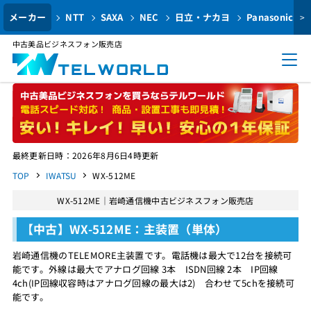
メーカー
NTT
SAXA
NEC
日立・ナカヨ
Panasonic
>
中古美品ビジネスフォン販売店
最終更新日時：2026年8月6日4時更新
TOP
IWATSU
WX-512ME
WX-512ME｜岩崎通信機中古ビジネスフォン販売店
【中古】WX-512ME：主装置（単体）
岩崎通信機のTELEMORE主装置です。電話機は最大で12台を接続可
能です。外線は最大でアナログ回線 3本 ISDN回線 2本 IP回線
4ch(IP回線収容時はアナログ回線の最大は2) 合わせて5chを接続可
能です。