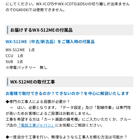
にしてください。WX-ICOTSやWX-ICOTEはDSUの切り離しが出来ません
のでOG400Xiでは使用できません。
お届けするWX-512MEの付属品
WX-512ME（中古/新古品）をご購入時の付属品
WX-512ME 1点
CCU 1点
SUB 1点
※停電バッテリー 無し
WX-512MEの取付工事
お客様で取付できるのか？できないのか？を中心に解説いたします
◆専門の工事人による設置が必要か？
⇒ はい、必要となります。「データ設定」及び「配線作業」は専門性
が高いためお客様によるご設置はお勧めしません。
工事を希望する方は「カート画面の備考欄」にご入力いただくか、グルー
プ店の
「電話工事ジャパン」
にお気軽にご相談ください。
◆一度自分で工事を行い、無理なようなら工事人を頼む方法は可能か？