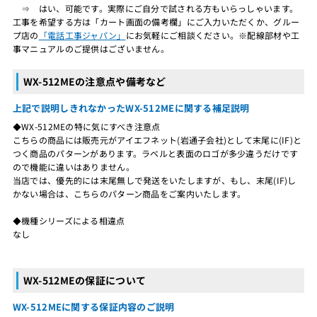
⇒ はい、可能です。実際にご自分で試される方もいらっしゃいます。
工事を希望する方は「カート画面の備考欄」にご入力いただくか、グルー
プ店の
「電話工事ジャパン」
にお気軽にご相談ください。※配線部材や工
事マニュアルのご提供はございません。
WX-512MEの注意点や備考など
上記で説明しきれなかったWX-512MEに関する補足説明
◆WX-512MEの特に気にすべき注意点
こちらの商品には販売元がアイエフネット(岩通子会社)として末尾に(IF)と
つく商品のパターンがあります。ラベルと表面のロゴが多少違うだけです
ので機能に違いはありません。
当店では、優先的には末尾無しで発送をいたしますが、もし、末尾(IF)し
かない場合は、こちらのパターン商品をご案内いたします。
◆機種シリーズによる相違点
なし
WX-512MEの保証について
WX-512MEに関する保証内容のご説明