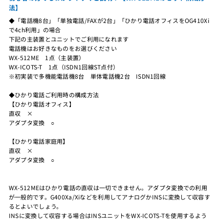
法】
◆「電話機8台」「単独電話/FAXが2台」「ひかり電話オフィスをOG410Xi
で4ch利用」の場合
下記の主装置とユニットでご利用になれます
電話機はお好きなものをお選びください
WX-512ME 1点（主装置）
WX-ICOTS-T 1点（ISDN1回線ST点付）
※初実装で多機能電話機8台 単体電話機2台 ISDN1回線
◆ひかり電話ご利用時の構成方法
【ひかり電話オフィス】
直収 ×
アダプタ変換 ○
【ひかり電話家庭用】
直収 ×
アダプタ変換 ○
WX-512MEはひかり電話の直収は一切できません。アダプタ変換での利用
が一般的です。G400Xa/Xiなどを利用してアナログかINSに変換して収容す
るとよいでしょう。
INSに変換して収容する場合はINSユニットをWX-ICOTS-Tを使用するよう