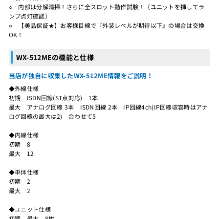
○ 内部は分解清掃！さらに全スロット動作試験！（ユニットを挿してラ
ンプ点灯確認）
○ 【美品保証★】お客様目線で『外装レベルが期待以下』の場合は交換
OK！
WX-512MEの機能と仕様
当店が独自に収集したWX-512ME情報をご説明！
◆外線仕様
初期 ISDN回線(ST点対応) 1本
最大 アナログ回線 3本 ISDN回線 2本 IP回線4ch(IP回線収容時はアナ
ログ回線の最大は2) 合わせて5
◆内線仕様
初期 8
最大 12
◆単体仕様
初期 2
最大 2
◆ユニット仕様
初期 最大 8枚