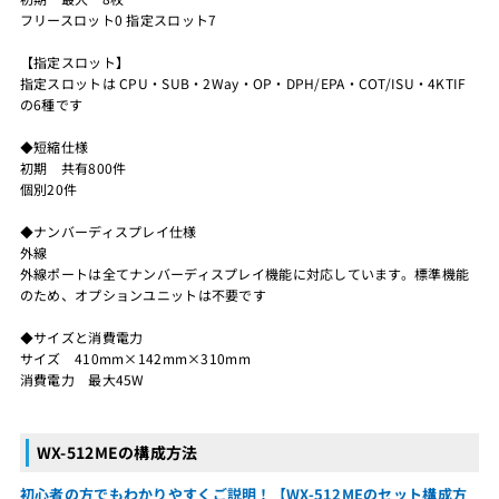
フリースロット0 指定スロット7
【指定スロット】
指定スロットは CPU・SUB・2Way・OP・DPH/EPA・COT/ISU・4KTIF
の6種です
◆短縮仕様
初期 共有800件
個別20件
◆ナンバーディスプレイ仕様
外線
外線ポートは全てナンバーディスプレイ機能に対応しています。標準機能
のため、オプションユニットは不要です
◆サイズと消費電力
サイズ 410mm×142mm×310mm
消費電力 最大45W
WX-512MEの構成方法
初心者の方でもわかりやすくご説明！【WX-512MEのセット構成方