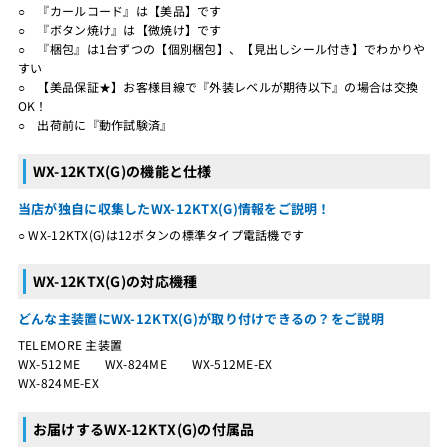
○ 『カールコード』は【美品】です
○ 『ボタン焼け』は【微焼け】です
○ 『梱包』は1台ずつの【個別梱包】、【見出しシール付き】でわかりや
すい
○ 【美品保証★】お客様目線で『外装レベルが期待以下』の場合は交換
OK！
○ 出荷前に『動作試験済』
WX-12KTX(G)の機能と仕様
当店が独自に収集したWX-12KTX(G)情報をご説明！
○ WX-12KTX(G)は12ボタンの標準タイプ電話機です
WX-12KTX(G)の対応機種
どんな主装置にWX-12KTX(G)が取り付けできるの？をご説明
TELEMORE 主装置
WX-512ME WX-824ME WX-512ME-EX
WX-824ME-EX
お届けするWX-12KTX(G)の付属品