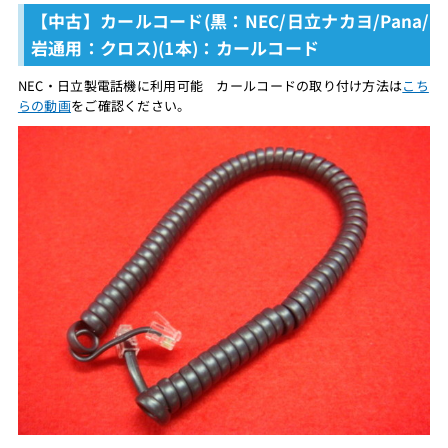
【中古】カールコード(黒：NEC/日立ナカヨ/Pana/
岩通用：クロス)(1本)：カールコード
NEC・日立製電話機に利用可能 カールコードの取り付け方法は
こち
らの動画
をご確認ください。