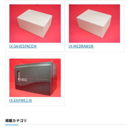
IX-SAVESPACEM
IX-MEDRAWER
IX-EXPME1-N
掲載カテゴリ