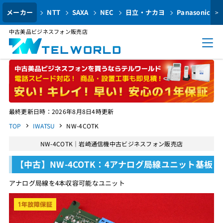
メーカー
NTT
SAXA
NEC
日立・ナカヨ
Panasonic
>
中古美品ビジネスフォン販売店
最終更新日時：2026年8月8日4時更新
TOP
IWATSU
NW-4COTK
NW-4COTK｜岩崎通信機中古ビジネスフォン販売店
【中古】NW-4COTK：4アナログ局線ユニット基板
アナログ局線を4本収容可能なユニット