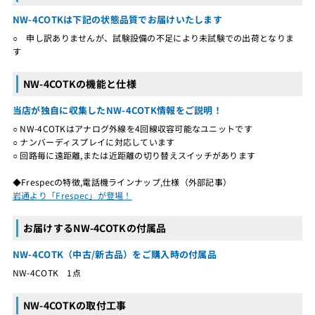
NW-4COTKは下記の状態品質でお届けいたします
○ 申し訳ありませんが、試験設備の不足により未試験での出荷となりま
す
NW-4COTKの機能と仕様
当店が独自に収集したNW-4COTK情報をご説明！
○ NW-4COTKはアナログ外線を4回線収容可能なユニットです
○ ナンバーディスプレイに対応しています
○ 回路毎に遠距離,または近距離の切り替えスイッチがあります
◆Frespecの特徴,電話機ラインナップ,仕様（外部記事）
岩通より「Frespec」が登場！
お届けするNW-4COTKの付属品
NW-4COTK（中古/新古品）をご購入時の付属品
NW-4COTK 1点
NW-4COTKの取付工事