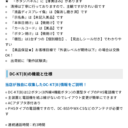
★ 『ボタンパネル』に【薄黄ばみ】があります
○ 清掃は丁寧に行っておりますので、主観ですがきれい目です
○ 『液晶ディスプレイ傷』は【傷消し磨き済】です
○ 『示名条』は【未記入美品】です
○ 『本体日焼け』は【微焼け】です
○ 『カールコード』は【美品】です
○ 『ボタン焼け』は【微焼け】です
○ 『梱包』は1台ずつの【個別梱包】、【見出しシール付き】でわかりや
すい
○ 【美品保証★】お客様目線で『外装レベルが期待以下』の場合は交換
OK！
○ 出荷前に『動作試験済』
DC-KT(B)の機能と仕様
当店が独自に収集したDC-KT(B)情報をご説明！
○ DC-KT(B)は12ボタン(8外線4機能ボタン)の置型タイプのPHS電話機です
○ 主装置と電話機を結ぶ線がないのでレイアウト変更が簡単にできます
○ ACアダプタ添付あり
○ PHSタイプの電話機ですので、DC-BS5やWX-CSなどのアンテナが必要で
す
○ 連続通話時間：約3時間