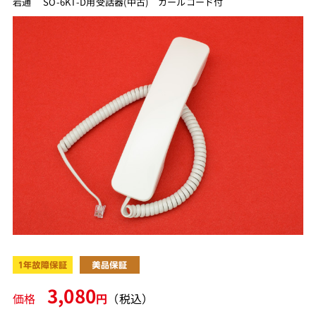
岩通 SO-6KT-D用受話器(中古) カールコード付
3,080
価格
円
（税込）