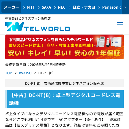
メーカー
NTT
SAXA
NEC
日立・ナカヨ
Panasonic
>
中古美品ビジネスフォン販売店
最終更新日時：2026年8月9日4時更新
TOP
IWATSU
DC-KT(B)
DC-KT(B)｜岩崎通信機中古ビジネスフォン販売店
【中古】DC-KT(B)：卓上型デジタルコードレス電
話機
卓上タイプになったデジタルコードレス電話機なので電波が届く範囲
ならどこでも利用が可能です ACアダプター【添付あり】 ※本商
品は【旧スプリアス規格】となります。詳細は資料をご参照くださ