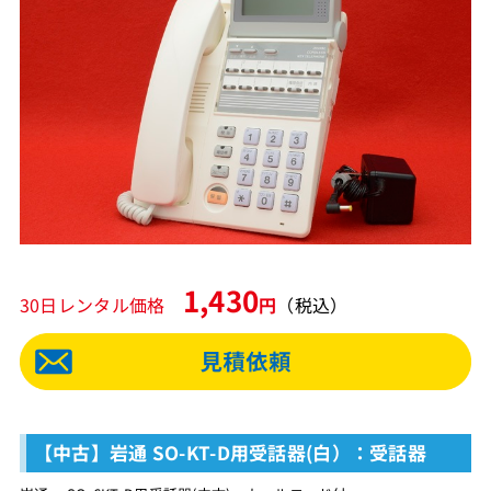
1,430
30日レンタル価格
円
（税込）
【中古】岩通 SO-KT-D用受話器(白）：受話器