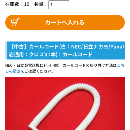
在庫数：10
数量：
【中古】カールコード(白：NEC/日立ナカヨ/Pana/
岩通用：クロス)(1本)：カールコード
NEC・日立製電話機に利用可能 カールコードの取り付け方法は
こち
らの動画
をご確認ください。