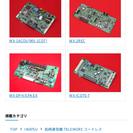
WX-1ACOU(WX-1COT)
WX-2REC
WX-DPH/EPA-EX
WX-ICOTS-T
掲載カテゴリ
TOP
IWATSU
岩崎通信機 TELEMORE コードレス