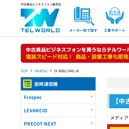
中古美品ビジネスフォン販売店
メーカー別で探す
工事サポート
TOP
IWATSU
IX-MBU/VML-N
岩崎通信機
Frespec
【中古
LEVANCIO
メディア
PRECOT-NEXT