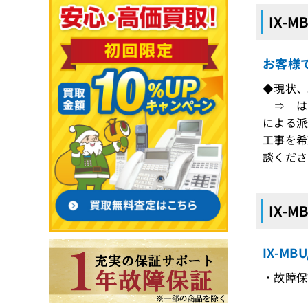
IX-
お客様
◆現状、
⇒ はい
による派
工事を希
談くださ
IX-
IX-M
・故障保