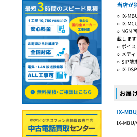
当店が独
○ IX-
○ IX-
○ NGN
載します
○ ボイ
○ メディ
○ SIP
○ IX-
お届け
IX-M
IX-MBU