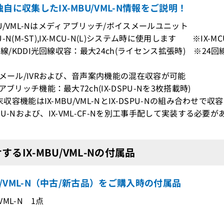
自に収集したIX-MBU/VML-N情報をご説明！
MBU/VML-Nはメディアブリッチ/ボイスメールユニット
MCU-N(M-ST),IX-MCU-N(L)システム時に使用します ※IX
回線/KDDI光回線収容：最大24ch(ライセンス拡張時) ※24回
スメール/IVRおよび、音声案内機能の混在収容が可能
アブリッチ機能：最大72ch(IX-DSPU-Nを3枚搭載時)
端末収容機能はIX-MBU/VML-NとIX-DSPU-Nの組み合わせで
DSPU-Nおよび、IX-VML-CF-Nを別工事手配して実装する必要
するIX-MBU/VML-Nの付属品
BU/VML-N（中古/新古品）をご購入時の付属品
/VML-N 1点