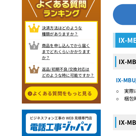
決済方法はどのような
種類がありますか？
IX-
商品を申し込んでから届く
までどれくらいかかります
か？
IX-
返品/初期不良/交換対応は
どのような時に可能ですか？
IX-M
○ 実際
よくある質問をもっと見る
○ 梱包
IX-