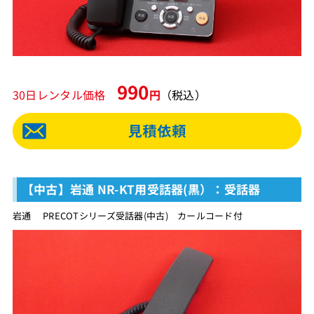
990
30日レンタル価格
円
（税込）
【中古】岩通 NR-KT用受話器(黒）：受話器
岩通 PRECOTシリーズ受話器(中古) カールコード付