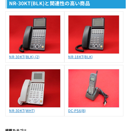
NR-30KT(BLK)と関連性の高い商品
NR-30KT(BLK)-(2)
NR-18KT(BLK)
NR-30KT(WHT)
DC-PS6(B)
掲載カテゴリ