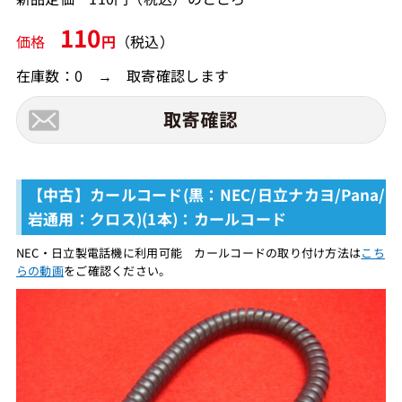
110
価格
円
（税込）
在庫数：0 → 取寄確認します
【中古】カールコード(黒：NEC/日立ナカヨ/Pana/
岩通用：クロス)(1本)：カールコード
NEC・日立製電話機に利用可能 カールコードの取り付け方法は
こち
らの動画
をご確認ください。