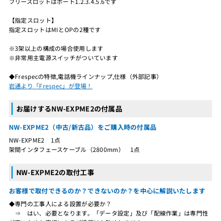
フリースロットはポート1.2.3.4.5.6です
【指定スロット】
指定スロットはMIとOPの2種です
※3架以上の構成の場合使用します
※非常用主電源スイッチがついています
◆Frespecの特徴,電話機ラインナップ,仕様（外部記事）
岩通より「Frespec」が登場！
お届けするNW-EXPME2の付属品
NW-EXPME2（中古/新古品）をご購入時の付属品
NW-EXPME2 1点
架間インタフェースケーブル（2800mm） 1点
NW-EXPME2の取付工事
お客様で取付できるのか？できないのか？を中心に解説いたします
◆専門の工事人による設置が必要か？
⇒ はい、必要となります。「データ設定」及び「配線作業」は専門性