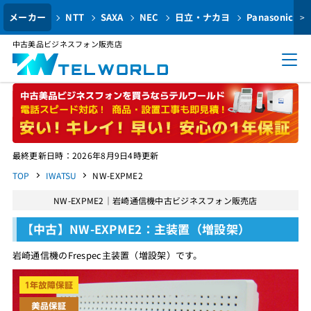
メーカー
NTT
SAXA
NEC
日立・ナカヨ
Panasonic
>
中古美品ビジネスフォン販売店
最終更新日時：2026年8月9日4時更新
TOP
IWATSU
NW-EXPME2
NW-EXPME2｜岩崎通信機中古ビジネスフォン販売店
【中古】NW-EXPME2：主装置（増設架）
岩崎通信機のFrespec主装置（増設架）です。