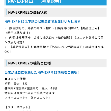
NW-EXPME2 【補足説明】
NW-EXPME2の商品状態
NW-EXPME2は下記の状態品質でお届けいたします
○ 独自技術で、外装のキズ・擦れ・日焼を取り除いた【美品仕上★】
（若干は残ります）
○ 内部は分解清掃！さらに全スロット動作試験！（ユニットを挿してラ
ンプ点灯確認）
○ 【美品保証★】お客様目線で『外装レベルが期待以下』の場合は交換
OK！
NW-EXPME2の機能と仕様
当店が独自に収集したNW-EXPME2情報をご説明！
◆ユニット仕様
初期 最大 8枚
基本架+増設架+増設架で 最大 48枚
増設架は最大で6架まで接続できます
フリースロット6 指定スロット2
【フリースロット】