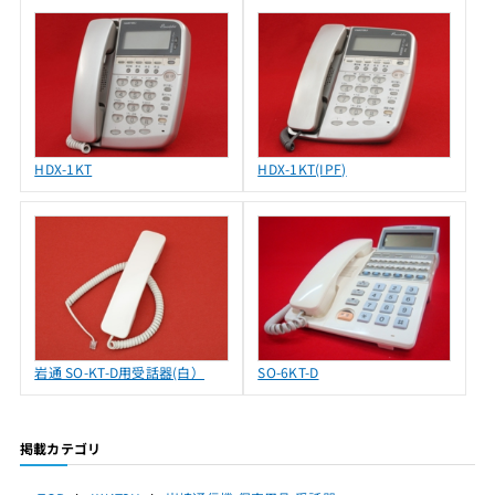
HDX-1KT
HDX-1KT(IPF)
岩通 SO-KT-D用受話器(白）
SO-6KT-D
掲載カテゴリ