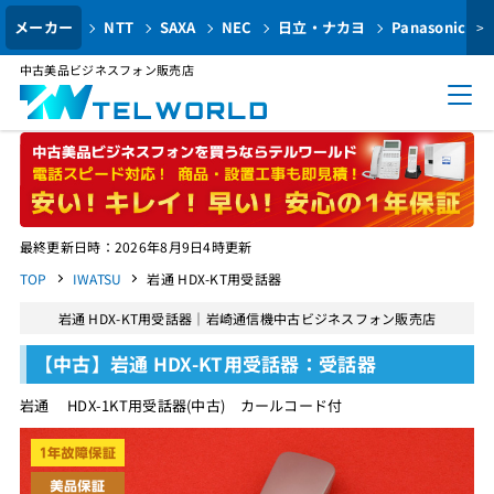
メーカー
NTT
SAXA
NEC
日立・ナカヨ
Panasonic
>
中古美品ビジネスフォン販売店
最終更新日時：2026年8月9日4時更新
TOP
IWATSU
岩通 HDX-KT用受話器
岩通 HDX-KT用受話器｜岩崎通信機中古ビジネスフォン販売店
【中古】岩通 HDX-KT用受話器：受話器
岩通 HDX-1KT用受話器(中古) カールコード付