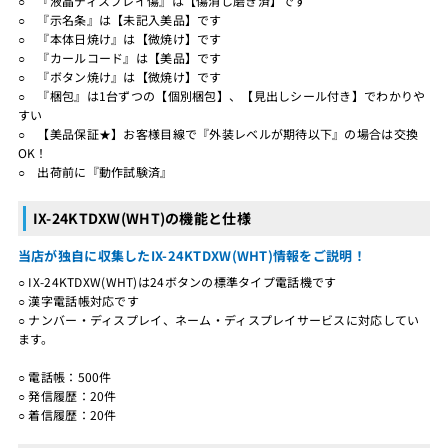
○ 『液晶ディスプレイ傷』は【傷消し磨き済】です
○ 『示名条』は【未記入美品】です
○ 『本体日焼け』は【微焼け】です
○ 『カールコード』は【美品】です
○ 『ボタン焼け』は【微焼け】です
○ 『梱包』は1台ずつの【個別梱包】、【見出しシール付き】でわかりや
すい
○ 【美品保証★】お客様目線で『外装レベルが期待以下』の場合は交換
OK！
○ 出荷前に『動作試験済』
IX-24KTDXW(WHT)の機能と仕様
当店が独自に収集したIX-24KTDXW(WHT)情報をご説明！
○ IX-24KTDXW(WHT)は24ボタンの標準タイプ電話機です
○ 漢字電話帳対応です
○ ナンバー・ディスプレイ、ネーム・ディスプレイサービスに対応してい
ます。
○ 電話帳：500件
○ 発信履歴：20件
○ 着信履歴：20件