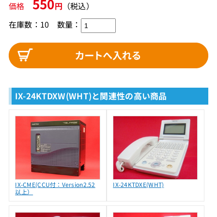
550
価格
円
（税込）
在庫数：10
数量：
IX-24KTDXW(WHT)と関連性の高い商品
IX-CME(CCU付：Version2.52
IX-24KTDXE(WHT)
以上）