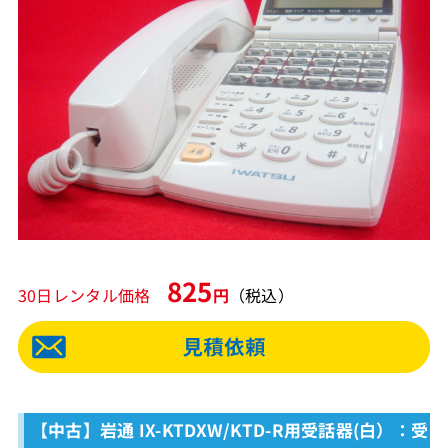
825
30日レンタル価格
円
（税込）
【中古】岩通 IX-KTDXW/KTD-R用受話器(白）：受