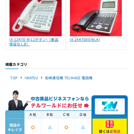
IX-12KTD-R(12ボタン)（美品
IX-24KTDXE(BLK)
保証なしB）
掲載カテゴリ
TOP
IWATSU
岩崎通信機 TELMAGE 電話機