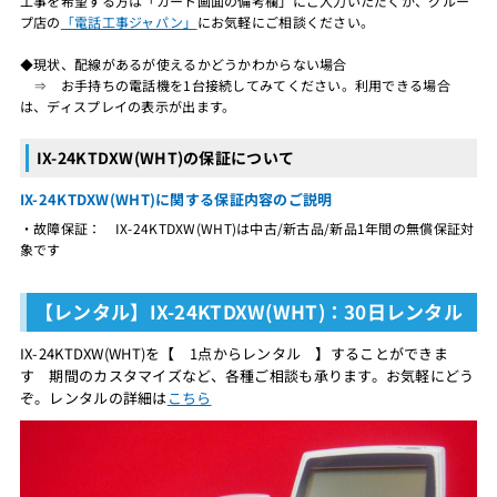
工事を希望する方は「カート画面の備考欄」にご入力いただくか、グルー
プ店の
「電話工事ジャパン」
にお気軽にご相談ください。
◆現状、配線があるが使えるかどうかわからない場合
⇒ お手持ちの電話機を1台接続してみてください。利用できる場合
は、ディスプレイの表示が出ます。
IX-24KTDXW(WHT)の保証について
IX-24KTDXW(WHT)に関する保証内容のご説明
・故障保証： IX-24KTDXW(WHT)は中古/新古品/新品1年間の無償保証対
象です
【レンタル】IX-24KTDXW(WHT)：30日レンタル
IX-24KTDXW(WHT)を【 1点からレンタル 】することができま
す 期間のカスタマイズなど、各種ご相談も承ります。お気軽にどう
ぞ。レンタルの詳細は
こちら