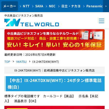
メーカー
NTT
SAXA
NEC
日立・ナカヨ
Panasonic
>
中古美品ビジネスフォン販売店
最終更新日時：2026年8月7日4時更新
TOP
IWATSU
IX-24KTDXW(WHT)
IX-24KTDXW(WHT)｜岩崎通信機中古ビジネスフォン販売店
【中古】IX-24KTDXW(WHT)：24ボタン標準電話
機(白)
標準タイプの電話機です カールコード【美品】 示名条【未記
入】 液晶表示【OK】