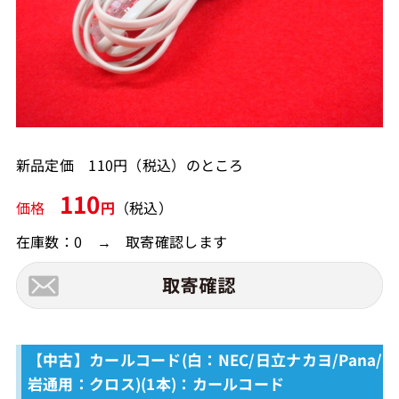
新品定価 110円（税込）のところ
110
価格
円
（税込）
在庫数：0 → 取寄確認します
【中古】カールコード(白：NEC/日立ナカヨ/Pana/
岩通用：クロス)(1本)：カールコード