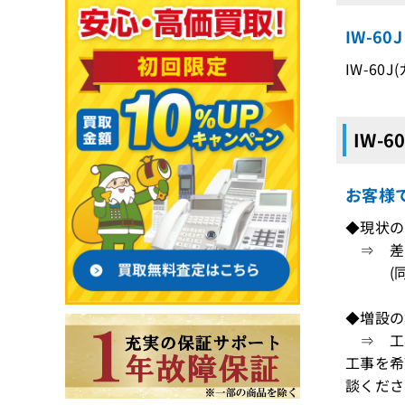
IW-6
IW-60
IW-
お客様
◆現状の
⇒ 差
(同一
◆増設の
⇒ 工
工事を希
談くださ