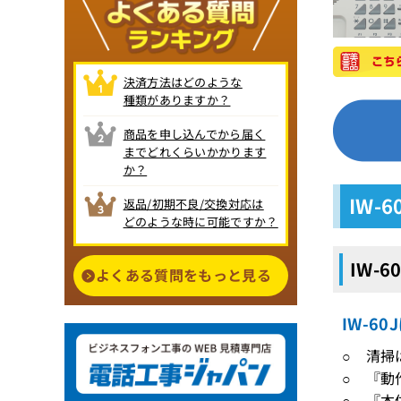
決済方法はどのような
種類がありますか？
商品を申し込んでから届く
までどれくらいかかります
か？
IW-
返品/初期不良/交換対応は
どのような時に可能ですか？
IW-
よくある質問をもっと見る
IW-6
○ 清掃
○ 『動
○ 『本