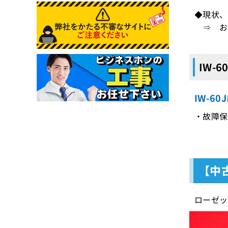
◆現状、
⇒ お手
IW-
IW-6
・故障保
【中古
ローゼッ