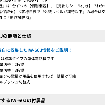
包』は1台ずつの【個別梱包】、【見出しシール付き】でわか
品保証★】お客様目線で『外装レベルが期待以下』の場合は交
前に『動作試験済』
60Jの機能と仕様
自に収集したIW-60J情報をご説明！
-60Jは標準タイプの単体電話機です
音量切替：2段階
音量切替：3段階
ションの壁掛け用品を使用すれば、壁掛け可能
ヤルプッシュ切替式
するIW-60Jの付属品