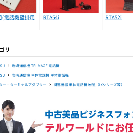
0J用(電話機壁掛用
RTA54i
RTA52i
ゴリ
TSU
岩崎通信機 TELMAGE 電話機
TSU
岩崎通信機 単体電話機 単体電話機
ター・ターミナルアダプター
関連機器 単体電話機 岩通（IXシリーズ等）