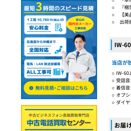
○ 『梱
○ 【美
○ 出荷
IW-
当店が独
○ IW
○ 受話
○ 着信
○ オプ
○ ダイ
お届け