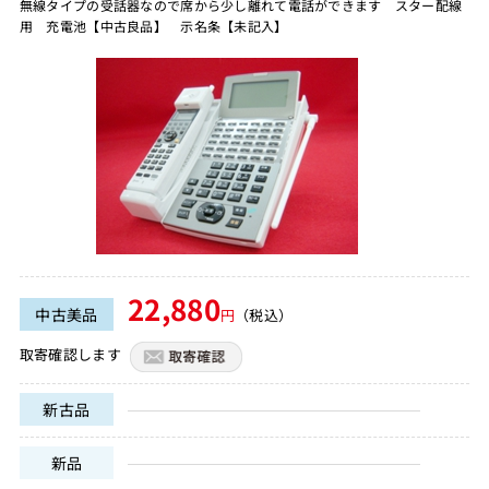
無線タイプの受話器なので席から少し離れて電話ができます スター配線
用 充電池【中古良品】 示名条【未記入】
22,880
中古美品
円
（税込）
取寄確認します
新古品
新品