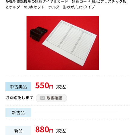
多機能電話機用の短縮ダイヤルカード 短縮カード(紙)とプラスチック板
とホルダーの3点セット ホルダー形状が爪3つタイプ
550
中古美品
円
（税込）
取寄確認します
新古品
880
新品
円
（税込）