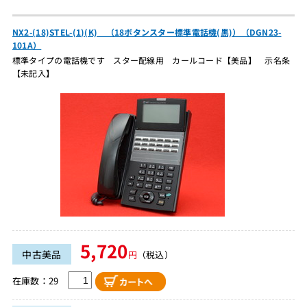
NX2-(18)STEL-(1)(K) （18ボタンスター標準電話機(黒)）（DGN23-
101A）
標準タイプの電話機です スター配線用 カールコード【美品】 示名条
【未記入】
5,720
中古美品
円
（税込）
在庫数：29