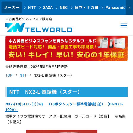
メーカー
NTT
SAXA
NEC
日立・ナカヨ
Panasonic
>
中古美品ビジネスフォン販売店
最終更新日時：2026年8月9日3時更新
TOP
NTT
NX2-L 電話機（スター）
NTT NX2-L 電話機（スター）
NX2-(18)STEL-(1)(W) （18ボタンスター標準電話機(白)）（DGN23-
100A）
標準タイプの電話機です スター配線用 カールコード【美品】 示名条
【未記入】