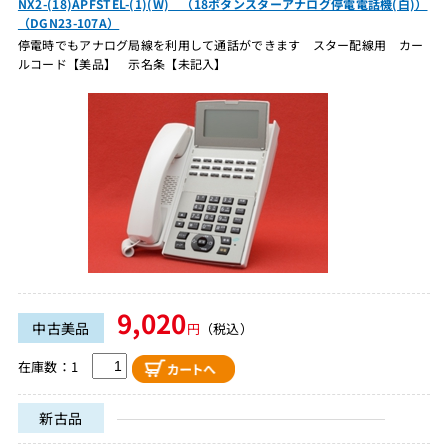
NX2-(18)APFSTEL-(1)(W) （18ボタンスターアナログ停電電話機(白)）
（DGN23-107A）
停電時でもアナログ局線を利用して通話ができます スター配線用 カー
ルコード【美品】 示名条【未記入】
9,020
中古美品
円
（税込）
在庫数：1
新古品