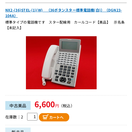
NX2-(36)STEL-(1)(W) （36ボタンスター標準電話機(白)）（DGN23-
104A）
標準タイプの電話機です スター配線用 カールコード【美品】 示名条
【未記入】
6,600
中古美品
円
（税込）
在庫数：2
新古品