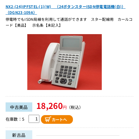
NX2-(24)IPFSTEL-(1)(W) （24ボタンスターISDN停電電話機(白)）
（DGN23-109A）
停電時でもISDN局線を利用して通話ができます スター配線用 カールコ
ード【美品】 示名条【未記入】
18,260
中古美品
円
（税込）
在庫数：5
新古品