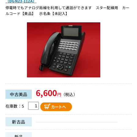
（DGN23-112A）
停電時でもアナログ局線を利用して通話ができます スター配線用 カー
ルコード【美品】 示名条【未記入】
6,600
中古美品
円
（税込）
在庫数：5
新古品
新品