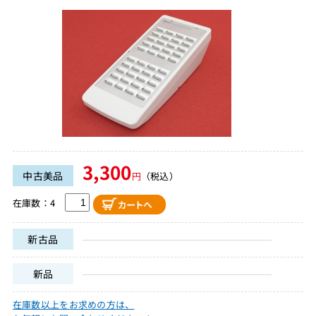
3,300
中古美品
円
（税込）
在庫数：4
新古品
新品
在庫数以上をお求めの方は、