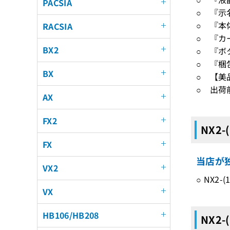
PACSIA
○ 『示
○ 『本
RACSIA
○ 『カ
BX2
○ 『ボ
○ 『梱
BX
○ 【美
○ 出荷
AX
FX2
NX2-
FX
当店が独
VX2
○ NX2
VX
HB106/HB208
NX2-