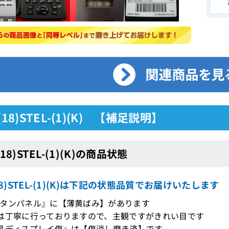
(18)STEL-(1)(K) 【補足説明】
(18)STEL-(1)(K)の商品状態
(18)STEL-(1)(K)は下記の状態品質でお届けいたします
タンパネル』に【薄黄ばみ】があります
は丁寧に行っておりますので、主観ですがきれい目です
晶ディスプレイ傷』は【傷消し磨き済】です