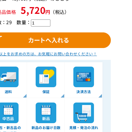
5,720
美品価格
円
（税込）
：29
数量：
以上をお求めの方は、
お気軽にお問い合わせください！
送料
保証
決済方法
古・新古品の
新品のお届け日数
見積・発注の流れ