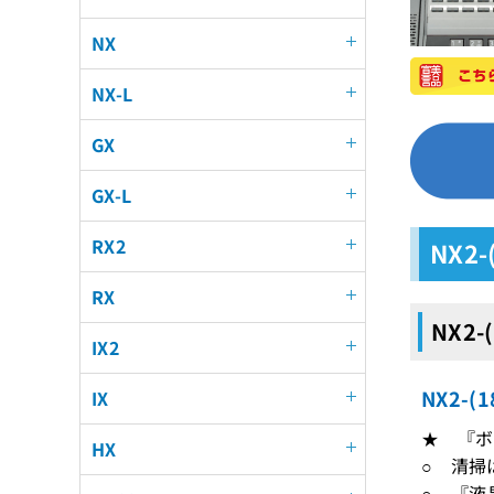
NX
NX-L
GX
GX-L
RX2
NX2-
RX
NX2-
IX2
NX2-
IX
★ 『ボ
HX
○ 清掃
○ 『液