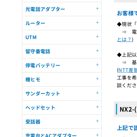
光電話アダプター
お客様
ルーター
◆現状「N
⇒ 電話
UTM
とは？
)
留守番電話
◆上記以
⇒ 基
停電バッテリー
(
NTT差
工事を希
機ヒモ
談くださ
サンダーカット
ヘッドセット
NX2-
受話器
上記で説
充電台とACアダプター