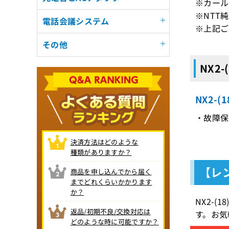
※カール
※NTT
電話会議システム
※上記ご
その他
NX2-
NX2-(
・故障保証
決済方法はどのような
種類がありますか？
【レン
商品を申し込んでから届く
までどれくらいかかります
か？
NX2-
返品/初期不良/交換対応は
す。お気
どのような時に可能ですか？