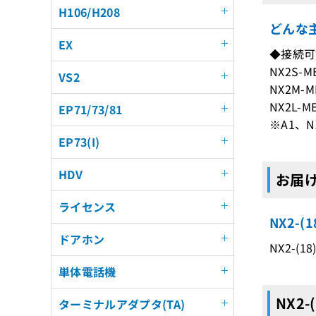
H106/H208
どんな主
EX
◆接続可
NX2S-ME
VS2
NX2M-ME
NX2L-ME
EP71/73/81
※A1、
EP73(I)
HDV
お届けす
ライセンス
NX2-
ドアホン
NX2-(1
単体電話機
NX2-
ターミナルアダプタ(TA)