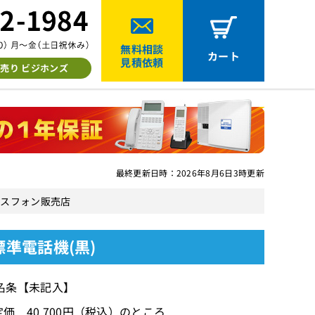
無料相談
カート
見積依頼
売り ビジホンズ
最終更新日時：2026年8月6日3時更新
古ビジネスフォン販売店
ー標準電話機(黒)
名条【未記入】
価 40,700円（税込）のところ