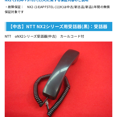
・故障保証： NX2-(18)APFSTEL-(1)(K)は中古/新古品/新品1年間の無償
保証対象です
【中古】NTT NX2シリーズ用受話器(黒)：受話器
NTT αNX2シリーズ受話器(中古) カールコード付