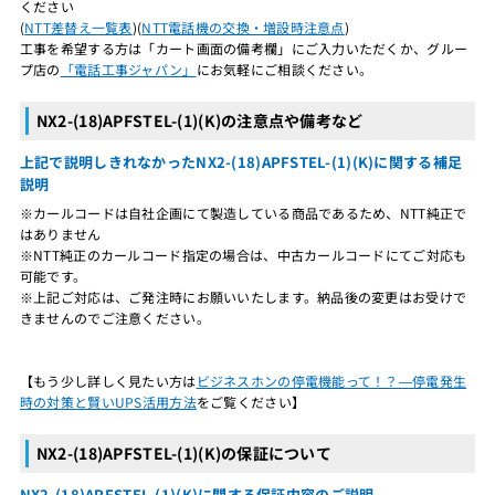
ください
(
NTT差替え一覧表
)(
NTT電話機の交換・増設時注意点
)
工事を希望する方は「カート画面の備考欄」にご入力いただくか、グルー
プ店の
「電話工事ジャパン」
にお気軽にご相談ください。
NX2-(18)APFSTEL-(1)(K)の注意点や備考など
上記で説明しきれなかったNX2-(18)APFSTEL-(1)(K)に関する補足
説明
※カールコードは自社企画にて製造している商品であるため、NTT純正で
はありません
※NTT純正のカールコード指定の場合は、中古カールコードにてご対応も
可能です。
※上記ご対応は、ご発注時にお願いいたします。納品後の変更はお受けで
きませんのでご注意ください。
【もう少し詳しく見たい方は
ビジネスホンの停電機能って！？―停電発生
時の対策と賢いUPS活用方法
をご覧ください】
NX2-(18)APFSTEL-(1)(K)の保証について
NX2-(18)APFSTEL-(1)(K)に関する保証内容のご説明