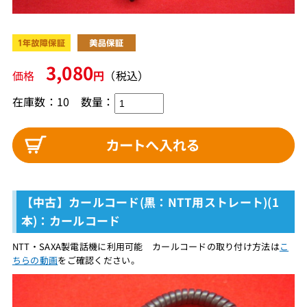
3,080
価格
円
（税込）
在庫数：10
数量：
【中古】カールコード(黒：NTT用ストレート)(1
本)：カールコード
NTT・SAXA製電話機に利用可能 カールコードの取り付け方法は
こ
ちらの動画
をご確認ください。