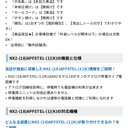
○ 『示名条』は【未記入美品】です
○ 『本体日焼け』は【微焼け】です
○ 『カールコード』は【美品】です
○ 『ボタン焼け』は【微焼け】です
○ 『梱包』は1台ずつの【個別梱包】、【見出しシール付き】でわかりや
すい
○ 【美品保証★】お客様目線で『外装レベルが期待以下』の場合は交換
OK！
○ 出荷前に『動作試験済』
NX2-(18)APFSTEL-(1)(K)の機能と仕様
当店が独自に収集したNX2-(18)APFSTEL-(1)(K)情報をご説明！
○ NX2-(18)APFSTEL-(1)(K)はNX2モデル18ボタンのアナログ停電タイプ電
話機です
○ アナログ回線収容時に、停電時でも電話機の利用が出来ます
○ 停電用ユニットは別途必要ありません
○ 停電機能を利用しなければ通常の電話機と同様にご利用になれます
NX2-(18)APFSTEL-(1)(K)の対応機種
どんな主装置にNX2-(18)APFSTEL-(1)(K)が取り付けできるの？を
ご説明