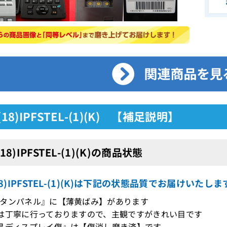
(18)IPFSTEL-(1)(K) 【補足説明】
(18)IPFSTEL-(1)(K)の商品状態
(18)IPFSTEL-(1)(K)は下記の状態品質でお届けいたしま
タンパネル』に【薄黄ばみ】があります
は丁寧に行っておりますので、主観ですがきれい目です
晶ディスプレイ傷』は【傷消し磨き済】です