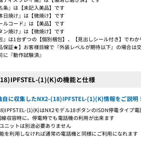
名条』は【未記入美品】です
体日焼け』は【微焼け】です
ールコード』は【美品】です
タン焼け』は【微焼け】です
包』は1台ずつの【個別梱包】、【見出しシール付き】でわか
品保証★】お客様目線で『外装レベルが期待以下』の場合は交
前に『動作試験済』
(18)IPFSTEL-(1)(K)の機能と仕様
自に収集したNX2-(18)IPFSTEL-(1)(K)情報をご説明
-(18)IPFSTEL-(1)(K)はNX2モデル18ボタンのISDN停電タイ
DN回線収容時に、停電時でも電話機の利用が出来ます
用ユニットは別途必要ありません
機能を利用しなければ通常の電話機と同様にご利用になれます