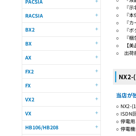
PACSIA
○ 『示
○ 『本
RACSIA
○ 『カ
BX2
○ 『ボ
○ 『梱
BX
○ 【美
○ 出荷
AX
FX2
NX2-
FX
当店が独
VX2
○ NX2
VX
○ IS
○ 停電
HB106/HB208
○ 停電