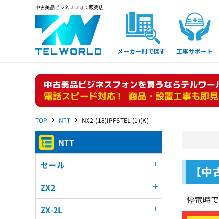
中古美品ビジネスフォン販売店
メーカー別で探す
工事サポート
TOP
NTT
NX2-(18)IPFSTEL-(1)(K)
NTT
セール
【中古
ZX2
停電時で
ZX-2L