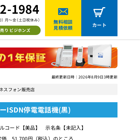
無料相談
カート
見積依頼
売り ビジホンズ
最終更新日時：2026年8月9日3時更新
中古ビジネスフォン販売店
スターISDN停電電話機(黒)
ールコード【美品】 示名条【未記入】
価 51,700円（税込）のところ