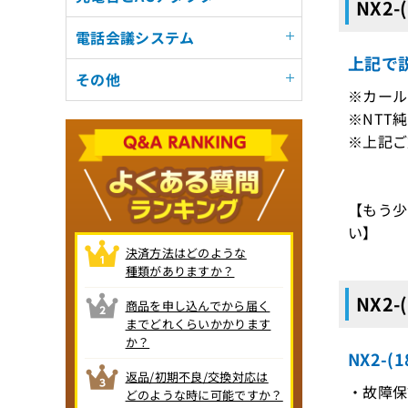
NX2-
電話会議システム
上記で説
その他
※カール
※NTT
※上記ご
【もう少
い】
決済方法はどのような
種類がありますか？
NX2-
商品を申し込んでから届く
までどれくらいかかります
か？
NX2-(
返品/初期不良/交換対応は
・故障保証
どのような時に可能ですか？