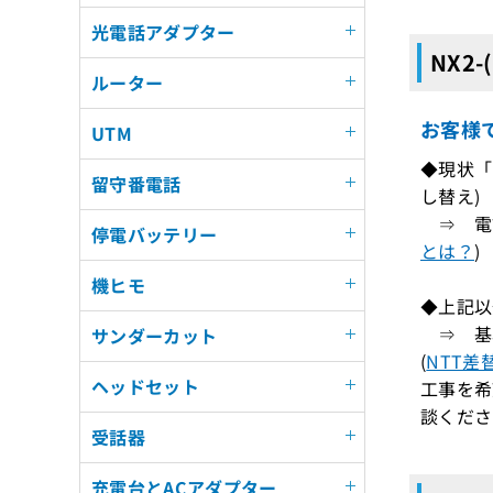
光電話アダプター
NX2-
ルーター
お客様
UTM
◆現状「N
留守番電話
し替え)
⇒ 電話
停電バッテリー
とは？
)
機ヒモ
◆上記以
⇒ 基
サンダーカット
(
NTT差
ヘッドセット
工事を希
談くださ
受話器
充電台とACアダプター