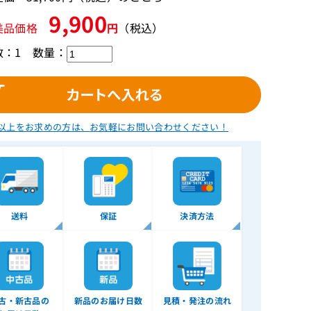
9,900
美品価格
円
（税込）
数：1
数量：
以上をお求めの方は、
お気軽にお問い合わせください！
送料
保証
決済方法
古・新古品の
新品のお届け日数
見積・発注の流れ