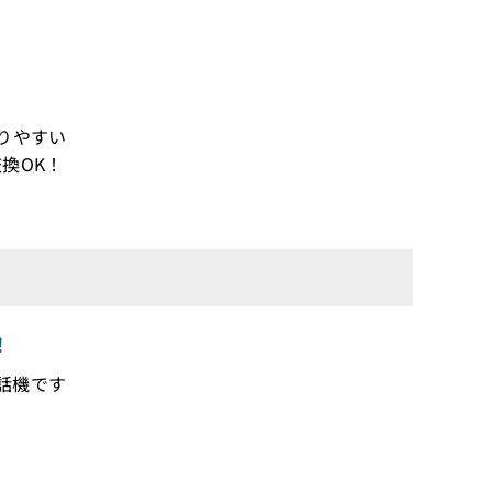
りやすい
換OK！
！
プ電話機です