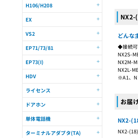
H106/H208
NX2-
EX
VS2
どんな主
◆接続可
EP71/73/81
NX2S-ME
NX2M-ME
EP73(I)
NX2L-ME
HDV
※A1、
ライセンス
お届けす
ドアホン
単体電話機
NX2-(
NX2-(1
ターミナルアダプタ(TA)