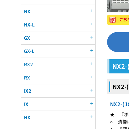
NX
NX-L
GX
GX-L
RX2
NX2-
RX
NX2-
IX2
NX2-
IX
★ 『ボ
HX
○ 清掃
○ 『液