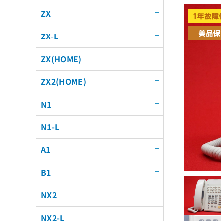
ZX
ZX-L
ZX(HOME)
ZX2(HOME)
N1
N1-L
A1
B1
NX2
NX2-L