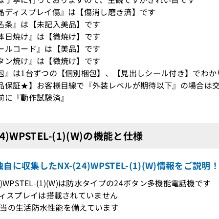
晶ディスプレイ傷』は【傷消し磨き済】です
名条』は【未記入美品】です
体日焼け』は【微焼け】です
ールコード』は【美品】です
タン焼け』は【微焼け】です
包』は1台ずつの【個別梱包】、【見出しシール付き】でわか
品保証★】お客様目線で『外装レベルが期待以下』の場合は交
前に『動作試験済』
24)WPSTEL-(1)(W)の機能と仕様
自に収集したNX-(24)WPSTEL-(1)(W)情報をご説明
(24)WPSTEL-(1)(W)は防水タイプの24ボタン多機能電話機です
ディスプレイは搭載されていません
X4相当の生活防水性能を備えています