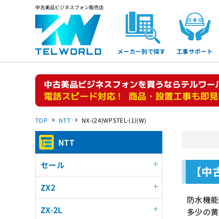
中古美品ビジネスフォン販売店
メーカー別で探す
工事サポート
TOP
NTT
NX-(24)WPSTEL-(1)(W)
NTT
セール
【中古
ZX2
防水機能
ZX-2L
多少の黄