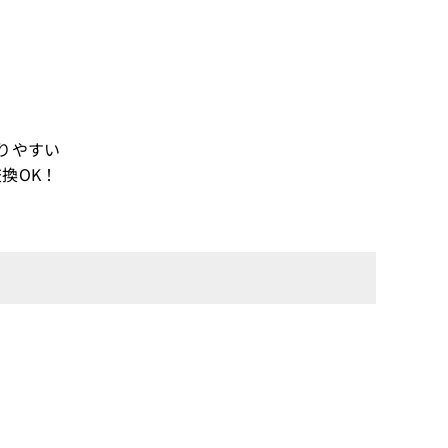
りやすい
換OK！
！