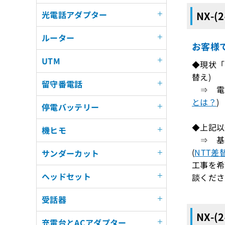
NX-(
光電話アダプター
ルーター
お客様
UTM
◆現状「N
替え)
留守番電話
⇒ 電話
とは？
)
停電バッテリー
◆上記以
機ヒモ
⇒ 基
(
NTT差
サンダーカット
工事を希
ヘッドセット
談くださ
受話器
NX-(
充電台とACアダプター