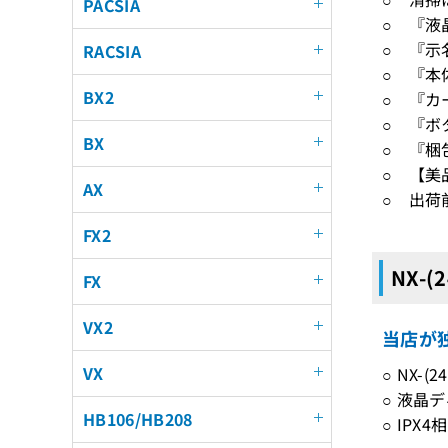
PACSIA
○ 『液
○ 『示
RACSIA
○ 『本
BX2
○ 『カ
○ 『ボ
BX
○ 『梱
○ 【美
AX
○ 出荷
FX2
NX-(
FX
VX2
当店が独
VX
○ NX-
○ 液晶
HB106/HB208
○ IP