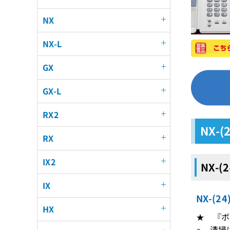
NX
NX-L
GX
GX-L
RX2
NX-
RX
IX2
NX-(
IX
NX-(
HX
★ 『ボ
○ 清掃