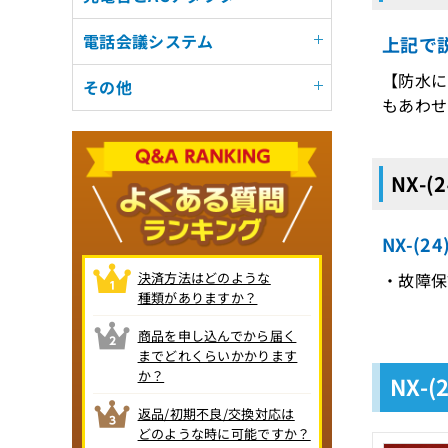
電話会議システム
上記で説
【防水に
その他
もあわせ
NX-(
NX-(
決済方法はどのような
・故障保証
種類がありますか？
商品を申し込んでから届く
までどれくらいかかります
か？
NX-
返品/初期不良/交換対応は
どのような時に可能ですか？