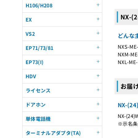
H106/H208
NX-(
EX
VS2
どんな主
NXS-ME
EP71/73/81
NXM-ME
NXL-ME-
EP73(I)
HDV
お届けす
ライセンス
NX-(
ドアホン
NX-(2
単体電話機
※示名条
ターミナルアダプタ(TA)