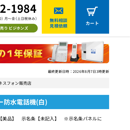
無料相談
カート
見積依頼
売り ビジホンズ
最終更新日時：2026年8月7日3時更新
古ビジネスフォン販売店
ター防水電話機(白)
【美品】 示名条【未記入】 ※示名条パネルに