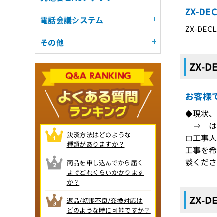
ZX-DE
電話会議システム
ZX-DECL
その他
ZX-D
お客様
◆現状、
⇒ はい
決済方法はどのような
ロ工事人
種類がありますか？
工事を希
談くださ
商品を申し込んでから届く
までどれくらいかかります
か？
ZX-D
返品/初期不良/交換対応は
どのような時に可能ですか？