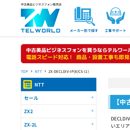
中古美品ビジネスフォン販売店
メーカー別で探す
工事サポート
TOP
NTT
ZX-DECLDIV-IP(8)CS-(1)
NTT
セール
【中古
ZX2
DECL
ZX-2L
いエリア