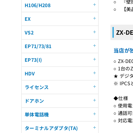
○ 『壁
H106/H208
○ 【美
EX
ZX-D
VS2
EP71/73/81
当店が独
EP73(I)
○ ZX-
○ 1台のZ
HDV
★ デジ
※ IP
ライセンス
◆仕様
ドアホン
○ 使用
○ 通話
単体電話機
○ 対応電
ターミナルアダプタ(TA)