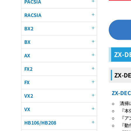
PACSIA
RACSIA
BX2
BX
ZX-D
AX
FX2
ZX-D
FX
ZX-D
VX2
○ 清掃
VX
○ 『本
○ 『ア
HB106/HB208
○ 『動