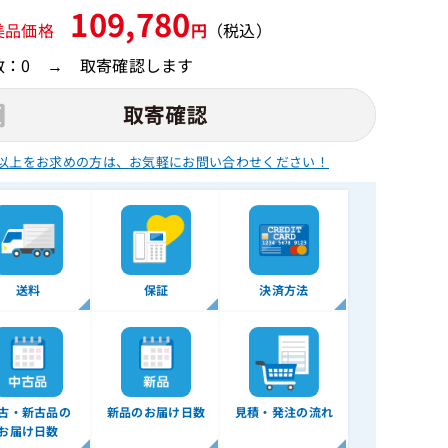
109,780
美品価格
円
（税込）
数：0 → 取寄確認します
以上をお求めの方は、
お気軽にお問い合わせください！
送料
保証
決済方法
古・新古品の
新品のお届け日数
見積・発注の流れ
お届け日数