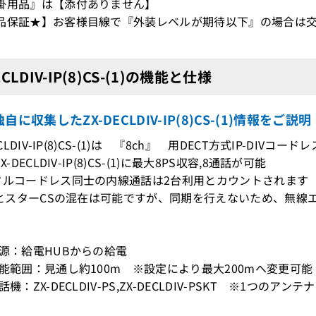
掛用品』は【添付ありません】
品保証★】お客様目線で『外装レベルが期待以下』の場合は交
ECLDIV-IP(8)CS-(1)の機能と仕様
自に収集したZX-DECLDIV-IP(8)CS-(1)情報をご説明
DECLDIV-IP(8)CS-(1)は 『8ch』 用DECT方式IP-DIVコ
X-DECLDIV-IP(8)CS-(1)に最大8PS収容,8通話が可能
タルコードレス同士の内線通話は2台利用とカウントされます
CSとスターCSの混在は可能ですが、同期を行えないため、無
電源：給電HUBからの給電
可能範囲：見通し約100m ※設定により最大200mへ変更可能
話機：ZX-DECLDIV-PS,ZX-DECLDIV-PSKT ※1つのアン