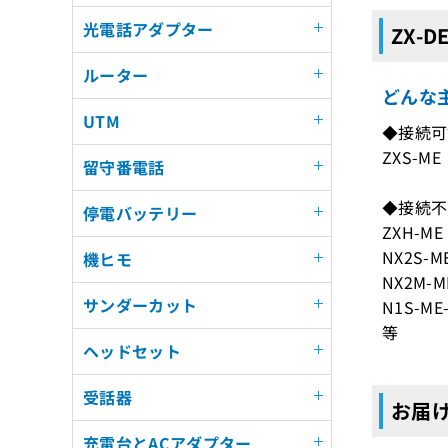
光電話アダプター
ZX-D
ルーター
どんな主
UTM
◆接続可
ZXS-ME
留守番電話
◆接続不
停電バッテリー
ZXH-ME
NX2S-ME
機ヒモ
NX2M-ME
サンダーカット
N1S-ME-
等
ヘッドセット
受話器
お届けす
充電台とACアダプター