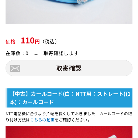
110
価格
円
（税込）
在庫数：0 → 取寄確認します
【中古】カールコード(白：NTT用：ストレート)(1
本)：カールコード
NTT電話機に合うよう片端を長くしておきました カールコードの取
り付け方法は
こちらの動画
をご確認ください。