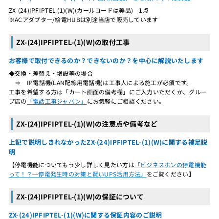
ZX-(24)IPFIPTEL-(1)(W)(カールコードは美品) 1点
※ACアダプター/給電HUBは別途当店で販売しています
ZX-(24)IPFIPTEL-(1)(W)の取付工事
お客様で取付できるのか？できないのか？を中心に解説いたします
◆交換・差替え・増設等の場合
⇒ IP電話機(LAN配線用電話機)は工事人による施工が必須です。
工事を希望する方は「カート画面の備考欄」にご入力いただくか、グルー
プ店の
「電話工事ジャパン」
にお気軽にご相談ください。
ZX-(24)IPFIPTEL-(1)(W)の注意点や備考など
上記で説明しきれなかったZX-(24)IPFIPTEL-(1)(W)に関する補足説
明
【停電機能についてもう少し詳しく見たい方は
「ビジネスホンの停電機能
って！？―停電発生時の対策と賢いUPS活用方法」
をご覧ください】
ZX-(24)IPFIPTEL-(1)(W)の保証について
ZX-(24)IPFIPTEL-(1)(W)に関する保証内容のご説明