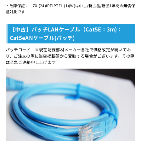
・故障保証： ZX-(24)IPFIPTEL-(1)(W)は中古/新古品/新品1年間の無償保
証対象です
【中古】パッチLANケーブル（Cat5E：3m)：
Cat5eANケーブル(パッチ)
パッチコード ※現在配線部材メーカー各社で価格改定が続いてお
り、ご注文の際に当店掲載額から変動する場合がございます。その際
は至急ご連絡申し上げます