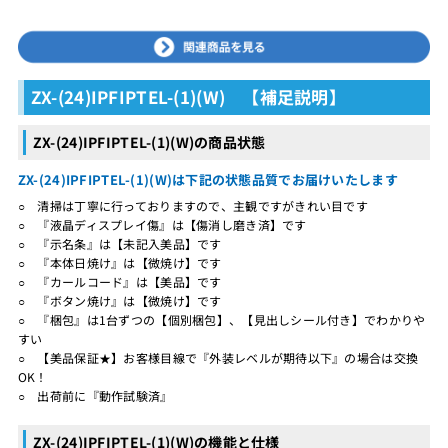
ZX-(24)IPFIPTEL-(1)(W) 【補足説明】
ZX-(24)IPFIPTEL-(1)(W)の商品状態
ZX-(24)IPFIPTEL-(1)(W)は下記の状態品質でお届けいたします
○ 清掃は丁寧に行っておりますので、主観ですがきれい目です
○ 『液晶ディスプレイ傷』は【傷消し磨き済】です
○ 『示名条』は【未記入美品】です
○ 『本体日焼け』は【微焼け】です
○ 『カールコード』は【美品】です
○ 『ボタン焼け』は【微焼け】です
○ 『梱包』は1台ずつの【個別梱包】、【見出しシール付き】でわかりや
すい
○ 【美品保証★】お客様目線で『外装レベルが期待以下』の場合は交換
OK！
○ 出荷前に『動作試験済』
ZX-(24)IPFIPTEL-(1)(W)の機能と仕様