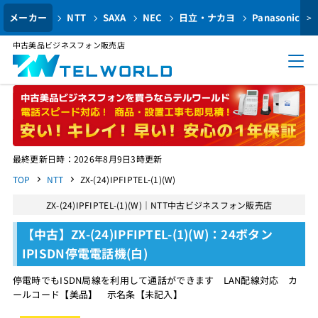
メーカー
NTT
SAXA
NEC
日立・ナカヨ
Panasonic
>
中古美品ビジネスフォン販売店
最終更新日時：2026年8月9日3時更新
TOP
NTT
ZX-(24)IPFIPTEL-(1)(W)
ZX-(24)IPFIPTEL-(1)(W)｜NTT中古ビジネスフォン販売店
【中古】ZX-(24)IPFIPTEL-(1)(W)：24ボタン
IPISDN停電電話機(白)
停電時でもISDN局線を利用して通話ができます LAN配線対応 カ
ールコード【美品】 示名条【未記入】