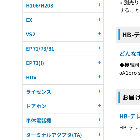
○ 別売
H106/H208
すること
EX
HB-
VS2
EP71/73/81
どんな
EP73(I)
◆接続可
αA1pro 
HDV
ライセンス
お届
ドアホン
HB-
単体電話機
HB-テ
ターミナルアダプタ(TA)