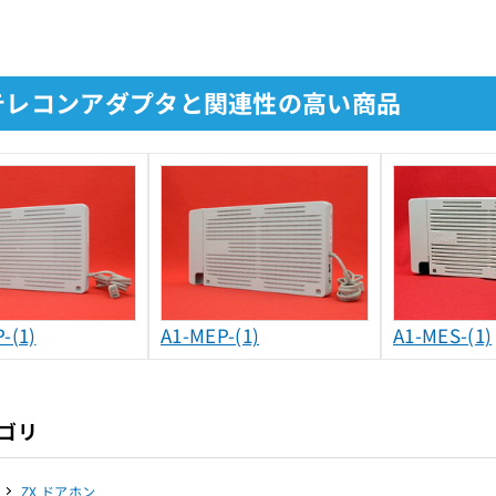
-テレコンアダプタと関連性の高い商品
-(1)
A1-MEP-(1)
A1-MES-(1)
ゴリ
ZX ドアホン