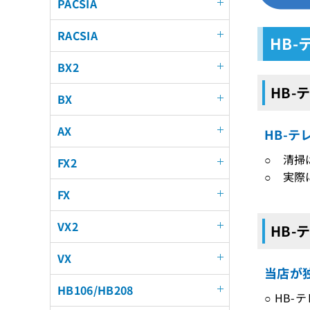
PACSIA
RACSIA
HB
BX2
HB-
BX
AX
HB-
○ 清掃
FX2
○ 実際
FX
VX2
HB-
VX
当店が
HB106/HB208
○ HB