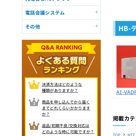
電話会議システム
その他
HB
決済方法はどのような
種類がありますか？
A1-VADP
商品を申し込んでから届く
までどれくらいかかります
か？
掲載カテ
返品/初期不良/交換対応は
どのような時に可能ですか？
TOP
NTT