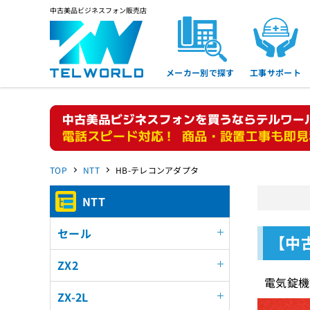
中古美品ビジネスフォン販売店
メーカー別で探す
工事サポート
TOP
NTT
HB-テレコンアダプタ
NTT
セール
【中
ZX2
電気錠機
ZX-2L