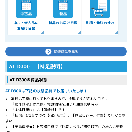
中古・新古品の
新品のお届け日数
見積・発注の流れ
お届け日数
AT-D300 【補足説明】
AT-D300の商品状態
AT-D300は下記の状態品質でお届けいたします
○ 清掃は丁寧に行っておりますので、主観ですがきれい目です
○ 『動作試験』は実際に電話回線を通じた通話試験済み
○ 『本体日焼け』は【薄焼け】です
○ 『梱包』は1台ずつの【個別梱包】、【見出しシール付き】でわかりや
すい
○ 【美品保証★】お客様目線で『外装レベルが期待以下』の場合は交換
OK！