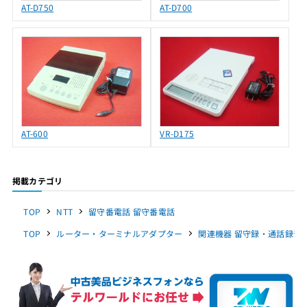
AT-D750
AT-D700
AT-600
VR-D175
掲載カテゴリ
TOP
NTT
留守番電話 留守番電話
TOP
ルーター・ターミナルアダプター
関連機器 留守録・通話録音 留