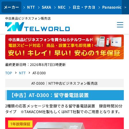
メーカー
NTT
SAXA
NEC
日立・ナカヨ
Panasonic
>
中古美品ビジネスフォン販売店
最終更新日時：2026年8月7日3時更新
TOP
NTT
AT-D300
AT-D300｜NTT中古ビジネスフォン販売店
【中古】AT-D300：留守番電話装置
2種類の応答メッセージを登録できる留守番電話装置 録音時間30分
タイプ ※TAKACOM社製もしくはNTT社製でのご用意となります。