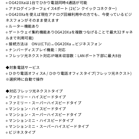
○ OG420Xaは1台でひかり電話同時4通話が可能
○ アナログインターフェイス4ポート (2ピン クイックコネクター)
○ OG420Xaを使えば現在アナログ回線利用中の方でも、今使っているビジ
ネスフォンがそのまま使えます
○ ルーター機能あり
○ ゲートウェイ集約機能ありOG420Xaを複数つなげることで最大32チャネ
ルまで利用可能)
○ 接続方法は ONU(CTU)→OG420Xa→ビジネスフォン
○ ナンバーディスプレイ機能：対応
○ フレッツ光ネクスト対応IP端末収容数：LANポート下部に最大8台
◆対象電話サービス
○ ひかり電話オフィスA / ひかり電話オフィスタイプ(フレッツ光ネクスト)
※選択時に自動で操作
◆対応フレッツ光ネクストタイプ
○ ファミリー・ハイスピードタイプ
○ ファミリー・スーパーハイスピードタイプ
○ マンション・ハイスピードタイプ
○ マンション・スーパーハイスピードタイプ
○ マンションミニ・ハイスピードタイプ
○ マンションミニ・スーパーハイスピードタイプ
○ ビジネスタイプ