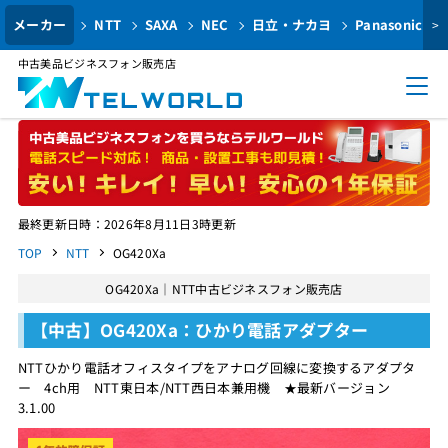
メーカー
NTT
SAXA
NEC
日立・ナカヨ
Panasonic
>
中古美品ビジネスフォン販売店
最終更新日時：2026年8月11日3時更新
TOP
NTT
OG420Xa
OG420Xa｜NTT中古ビジネスフォン販売店
【中古】OG420Xa：ひかり電話アダプター
NTTひかり電話オフィスタイプをアナログ回線に変換するアダプタ
ー 4ch用 NTT東日本/NTT西日本兼用機 ★最新バージョン
3.1.00