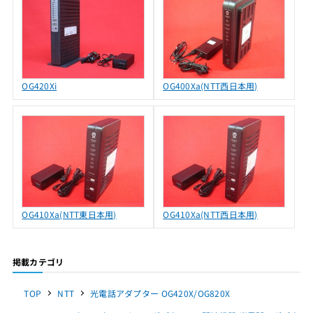
OG420Xi
OG400Xa(NTT西日本用)
OG410Xa(NTT東日本用)
OG410Xa(NTT西日本用)
掲載カテゴリ
TOP
NTT
光電話アダプター OG420X/OG820X