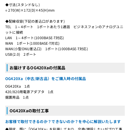
◆寸法(スタンドなし)
○ 270(W)×172(D)×45(H)mm
◆配線収容(下記の差込口があります)
TEL 1～4ポート 1ポートあたり1通話 ビジネスフォンのアナログユニ
ットに接続
LAN 1～4ポート(1000BASE-T対応)
WAN 1ポート(1000BASE-T対応)
WAN(小型ONU差込口) 1ポート(1000BASE-T対応)
USB(2.0) 2ポート
お届けするOG420Xaの付属品
OG420Xa（中古/新古品）をご購入時の付属品
OG420Xa 1点
420/820用電源アダプタ 1点
据置用品 1点
OG420Xaの取付工事
お客様で取付できるのか？できないのか？を中心に解説いたします
◆現状、既に「OG420Xa」を利用しており、交換/増設したいがプロ工事