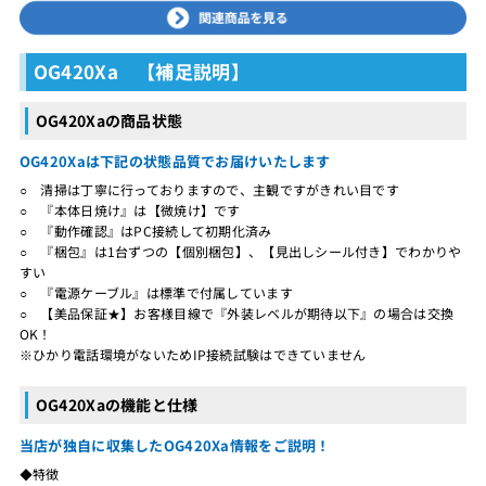
OG420Xa 【補足説明】
OG420Xaの商品状態
OG420Xaは下記の状態品質でお届けいたします
○ 清掃は丁寧に行っておりますので、主観ですがきれい目です
○ 『本体日焼け』は【微焼け】です
○ 『動作確認』はPC接続して初期化済み
○ 『梱包』は1台ずつの【個別梱包】、【見出しシール付き】でわかりや
すい
○ 『電源ケーブル』は標準で付属しています
○ 【美品保証★】お客様目線で『外装レベルが期待以下』の場合は交換
OK！
※ひかり電話環境がないためIP接続試験はできていません
OG420Xaの機能と仕様
当店が独自に収集したOG420Xa情報をご説明！
◆特徴