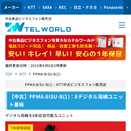
メーカー
NTT
SAXA
NEC
日立・ナカヨ
Panasonic
>
中古美品ビジネスフォン販売店
最終更新日時：2026年8月6日3時更新
TOP
NTT
PPMA-8ISU-B(1)
PPMA-8ISU-B(1)｜NTT中古ビジネスフォン販売店
【中古】PPMA-8ISU-B(1)：8デジタル局線ユニッ
ト基板
デジタル局線を8本収容可能なユニット