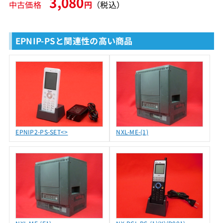
3,080
中古価格
円
（税込）
EPNIP-PSと関連性の高い商品
EPNIP2-PS-SET<>
NXL-ME-(1)