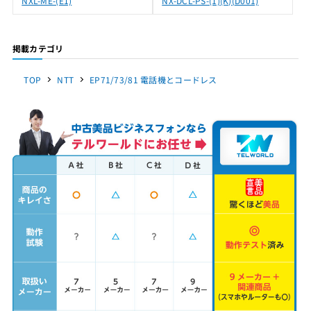
NXL-ME-(E1)
NX-DCL-PS-(1)(K)(D001)
掲載カテゴリ
TOP
NTT
EP71/73/81 電話機とコードレス