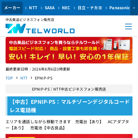
メーカー
NTT
SAXA
NEC
日立・ナカヨ
Panasonic
>
中古美品ビジネスフォン販売店
最終更新日時：2026年8月6日3時更新
TOP
NTT
EPNIP-PS
EPNIP-PS｜NTT中古ビジネスフォン販売店
【中古】EPNIP-PS：マルチゾーンデジタルコード
レス電話機
エリアを通話しながら移動できます 充電台【あり】 ACアダプタ
ー【あり】 充電池【中古良品】