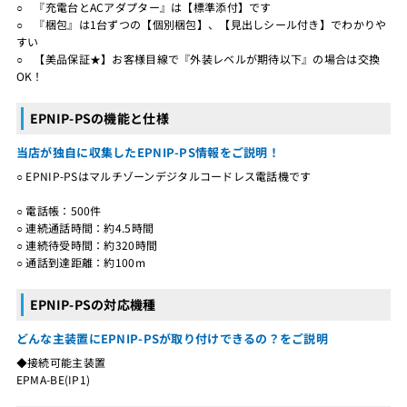
○ 『充電台とACアダプター』は【標準添付】です
○ 『梱包』は1台ずつの【個別梱包】、【見出しシール付き】でわかりや
すい
○ 【美品保証★】お客様目線で『外装レベルが期待以下』の場合は交換
OK！
EPNIP-PSの機能と仕様
当店が独自に収集したEPNIP-PS情報をご説明！
○ EPNIP-PSはマルチゾーンデジタルコードレス電話機です
○ 電話帳：500件
○ 連続通話時間：約4.5時間
○ 連続待受時間：約320時間
○ 通話到達距離：約100m
EPNIP-PSの対応機種
どんな主装置にEPNIP-PSが取り付けできるの？をご説明
◆接続可能主装置
EPMA-BE(IP1)