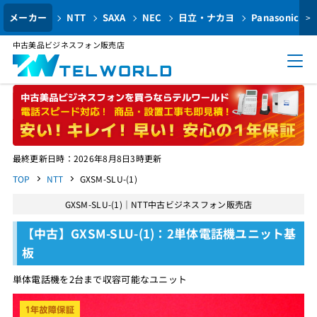
メーカー
NTT
SAXA
NEC
日立・ナカヨ
Panasonic
>
中古美品ビジネスフォン販売店
最終更新日時：2026年8月8日3時更新
TOP
NTT
GXSM-SLU-(1)
GXSM-SLU-(1)｜NTT中古ビジネスフォン販売店
【中古】GXSM-SLU-(1)：2単体電話機ユニット基
板
単体電話機を2台まで収容可能なユニット