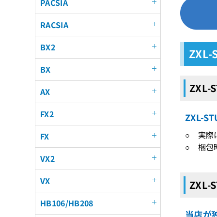
PACSIA
RACSIA
BX2
ZXL
BX
ZXL-
AX
FX2
ZXL-
○ 実際
FX
○ 梱包
VX2
VX
ZXL-
HB106/HB208
当店が独