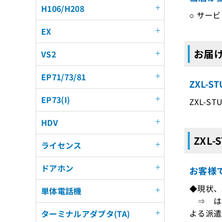
H106/H208
○ サー
EX
お届け
VS2
EP71/73/81
ZXL-
EP73(I)
ZXL-ST
HDV
ZXL-
ライセンス
ドアホン
お客様
◆現状、
単体電話機
⇒ はい
よる派遣
ターミナルアダプタ(TA)