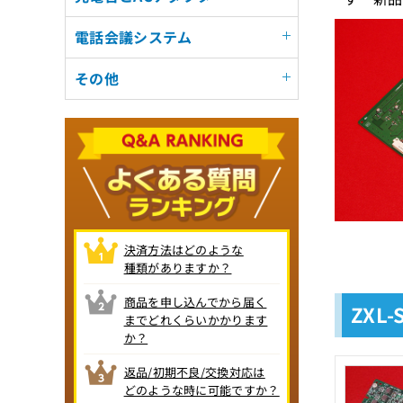
電話会議システム
その他
決済方法はどのような
種類がありますか？
商品を申し込んでから届く
ZXL
までどれくらいかかります
か？
返品/初期不良/交換対応は
どのような時に可能ですか？