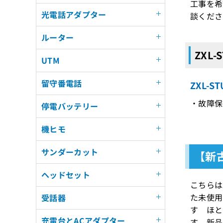
工事を希
光電話アダプター
談くださ
ルーター
ZXL
UTM
留守番電話
ZXL-
・故障保
停電バッテリー
機ヒモ
サンダーカット
【新古
ヘッドセット
こちらは
た未使用
受話器
す ほと
充電台とACアダプター
す 新品