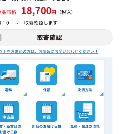
18,700
美品価格
円
（税込）
数：0 → 取寄確認します
以上をお求めの方は、
お気軽にお問い合わせください！
送料
保証
決済方法
古・新古品の
新品のお届け日数
見積・発注の流れ
お届け日数