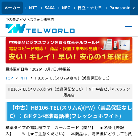
メーカー
NTT
SAXA
NEC
日立・ナカヨ
Panasonic
>
中古美品ビジネスフォン販売店
最終更新日時：2026年8月7日3時更新
TOP
NTT
HB106-TEL(スリムA)(FW)（美品保証なしC）
HB106-TEL(スリムA)(FW)（美品保証なしC）｜NTT中古ビジネスフォン
販売店
【中古】HB106-TEL(スリムA)(FW)（美品保証なし
C）：6ボタン標準電話機(フレッシュホワイト)
標準タイプの電話機です カールコード【美品】 示名条【未記
入】 ※【★ご注意ください】 本商品は、清掃後にどうしても黄