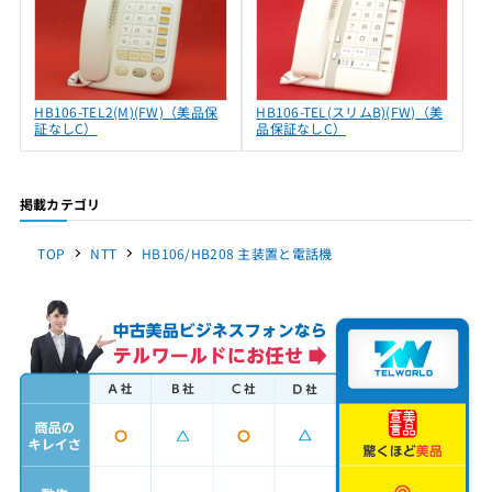
HB106-TEL2(M)(FW)（美品保
HB106-TEL(スリムB)(FW)（美
証なしC）
品保証なしC）
掲載カテゴリ
TOP
NTT
HB106/HB208 主装置と電話機