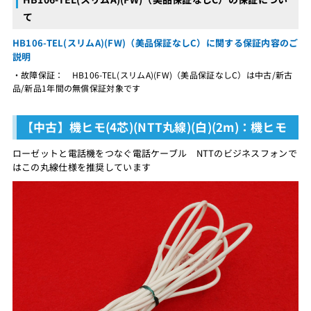
て
HB106-TEL(スリムA)(FW)（美品保証なしC）に関する保証内容のご
説明
・故障保証： HB106-TEL(スリムA)(FW)（美品保証なしC）は中古/新古
品/新品1年間の無償保証対象です
【中古】機ヒモ(4芯)(NTT丸線)(白)(2m)：機ヒモ
ローゼットと電話機をつなぐ電話ケーブル NTTのビジネスフォンで
はこの丸線仕様を推奨しています