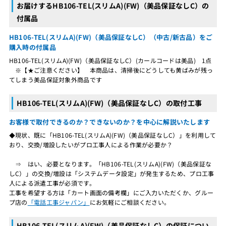
お届けするHB106-TEL(スリムA)(FW)（美品保証なしC）の
付属品
HB106-TEL(スリムA)(FW)（美品保証なしC）（中古/新古品）をご
購入時の付属品
HB106-TEL(スリムA)(FW)（美品保証なしC）(カールコードは美品) 1点
※【★ご注意ください】 本商品は、清掃後にどうしても黄ばみが残っ
てしまう美品保証対象外商品です
HB106-TEL(スリムA)(FW)（美品保証なしC）の取付工事
お客様で取付できるのか？できないのか？を中心に解説いたします
◆現状、既に「HB106-TEL(スリムA)(FW)（美品保証なしC）」を利用して
おり、交換/増設したいがプロ工事人による作業が必要か？
⇒ はい、必要となります。「HB106-TEL(スリムA)(FW)（美品保証な
しC）」の交換/増設は「システムデータ設定」が発生するため、プロ工事
人による派遣工事が必須です。
工事を希望する方は「カート画面の備考欄」にご入力いただくか、グルー
プ店の
「電話工事ジャパン」
にお気軽にご相談ください。
HB106-TEL(スリムA)(FW)（美品保証なしC）の保証につい