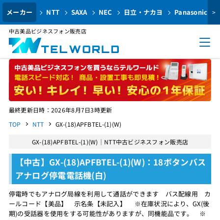
メーカー
NTT
SAXA
NEC
日立・ナカヨ
Panasonic
>
中古美品ビジネスフォン販売店
最終更新日時：2026年8月7日3時更新
TOP
NTT
GX-(18)APFBTEL-(1)(W)
GX-(18)APFBTEL-(1)(W)｜NTT中古ビジネスフォン販売店
【中古】GX-(18)APFBTEL-(1)(W)：18ボタンバス
アナログ停電電話機(白)
停電時でもアナログ局線を利用して通話ができます バス配線用 カ
ールコード【美品】 示名条【未記入】 ※在庫状況により、GX(後
期)の受話器を使用をする可能性がありますが、同機能品です。 ※