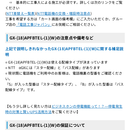
⇒ 基本的に工事人による施工が必須です。詳しくは次のリンクをご覧
ください
(
NTT差替え一覧表
)(
NTT電話機の交換・増設時注意点
)
工事を希望する方は「カート画面の備考欄」にご入力いただくか、グルー
プ店の
「電話工事ジャパン」
にお気軽にご相談ください。
GX-(18)APFBTEL-(1)(W)の注意点や備考など
上記で説明しきれなかったGX-(18)APFBTEL-(1)(W)に関する補足説
明
○ GX-(18)APFBTEL-(1)(W)は使える配線タイプが決まっています
○ NTT αGXには『スター配線』と『バス配線』があります
○ 現状既に電話機をご利用中のお客様は、電話機裏の型番をご確認くださ
い。
『S』が入った型番は『スター配線タイプ』、『B』が入った型番は『バス
配線タイプ』です。
【もう少し詳しく見たい方は
ビジネスホンの停電機能って！？―停電発生
時の対策と賢いUPS活用方法
をご覧ください】
GX-(18)APFBTEL-(1)(W)の保証について