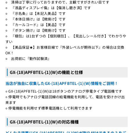
○ 清掃は丁寧に行っておりますので、主観ですがきれい目です
○ 『液晶ディスプレイ傷』は【傷消し磨き済】です
○ 『示名条』は【未記入美品】です
○ 『本体日焼け』は【微焼け】です
○ 『カールコード』は【美品】です
○ 『ボタン焼け』は【微焼け】です
○ 『梱包』は1台ずつの【個別梱包】、【見出しシール付き】でわかりや
すい
○ 【美品保証★】お客様目線で『外装レベルが期待以下』の場合は交換
OK！
○ 出荷前に『動作試験済』
GX-(18)APFBTEL-(1)(W)の機能と仕様
当店が独自に収集したGX-(18)APFBTEL-(1)(W)情報をご説明！
○ GX-(18)APFBTEL-(1)(W)は18ボタンのアナログ停電タイプ電話機です
○ 停電時でもアナログ電話回線の給電機能を利用して、電話を受けかけ出
来ます
○ 停電機能を利用せず標準電話機として利用できます
GX-(18)APFBTEL-(1)(W)の対応機種
どんな主装置にGX-(18)APFBTEL-(1)(W)が取り付けできるの？をご