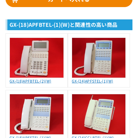
GX-(18)APFBTEL-(1)(W)と関連性の高い商品
GX-(18)APFBTEL-(2)(W)
GX-(24)APFSTEL-(1)(W)
GX-(18)APFSTEL-(1)(W)
GX-(24)CCLBTEL-(1)(W)