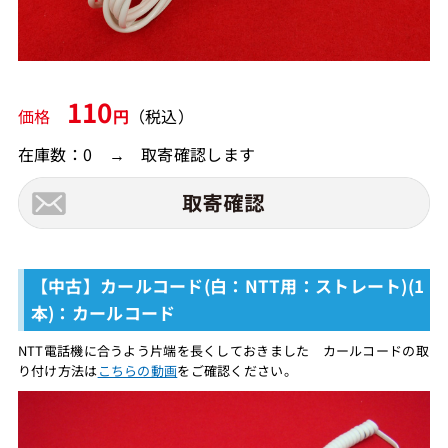
110
価格
円
（税込）
在庫数：0 → 取寄確認します
【中古】カールコード(白：NTT用：ストレート)(1
本)：カールコード
NTT電話機に合うよう片端を長くしておきました カールコードの取
り付け方法は
こちらの動画
をご確認ください。