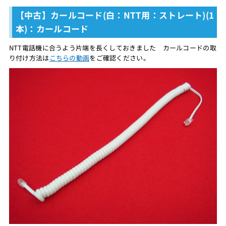
【中古】カールコード(白：NTT用：ストレート)(1
本)：カールコード
NTT電話機に合うよう片端を長くしておきました カールコードの取
り付け方法は
こちらの動画
をご確認ください。