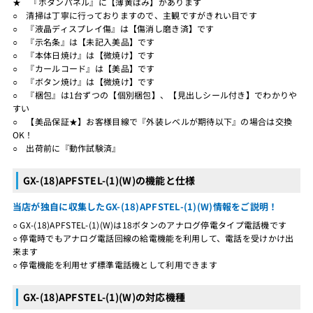
★ 『ボタンパネル』に【薄黄ばみ】があります
○ 清掃は丁寧に行っておりますので、主観ですがきれい目です
○ 『液晶ディスプレイ傷』は【傷消し磨き済】です
○ 『示名条』は【未記入美品】です
○ 『本体日焼け』は【微焼け】です
○ 『カールコード』は【美品】です
○ 『ボタン焼け』は【微焼け】です
○ 『梱包』は1台ずつの【個別梱包】、【見出しシール付き】でわかりや
すい
○ 【美品保証★】お客様目線で『外装レベルが期待以下』の場合は交換
OK！
○ 出荷前に『動作試験済』
GX-(18)APFSTEL-(1)(W)の機能と仕様
当店が独自に収集したGX-(18)APFSTEL-(1)(W)情報をご説明！
○ GX-(18)APFSTEL-(1)(W)は18ボタンのアナログ停電タイプ電話機です
○ 停電時でもアナログ電話回線の給電機能を利用して、電話を受けかけ出
来ます
○ 停電機能を利用せず標準電話機として利用できます
GX-(18)APFSTEL-(1)(W)の対応機種