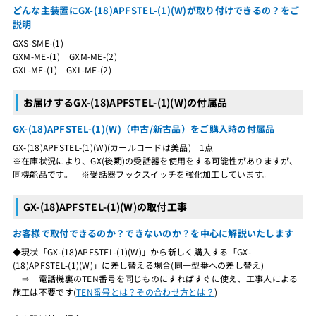
どんな主装置にGX-(18)APFSTEL-(1)(W)が取り付けできるの？をご
説明
GXS-SME-(1)
GXM-ME-(1) GXM-ME-(2)
GXL-ME-(1) GXL-ME-(2)
お届けするGX-(18)APFSTEL-(1)(W)の付属品
GX-(18)APFSTEL-(1)(W)（中古/新古品）をご購入時の付属品
GX-(18)APFSTEL-(1)(W)(カールコードは美品) 1点
※在庫状況により、GX(後期)の受話器を使用をする可能性がありますが、
同機能品です。 ※受話器フックスイッチを強化加工しています。
GX-(18)APFSTEL-(1)(W)の取付工事
お客様で取付できるのか？できないのか？を中心に解説いたします
◆現状「GX-(18)APFSTEL-(1)(W)」から新しく購入する「GX-
(18)APFSTEL-(1)(W)」に差し替える場合(同一型番への差し替え)
⇒ 電話機裏のTEN番号を同じものにすればすぐに使え、工事人による
施工は不要です(
TEN番号とは？その合わせ方とは？
)