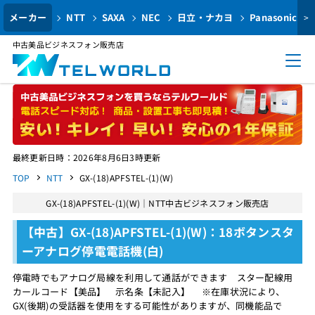
メーカー
NTT
SAXA
NEC
日立・ナカヨ
Panasonic
>
中古美品ビジネスフォン販売店
最終更新日時：2026年8月6日3時更新
TOP
NTT
GX-(18)APFSTEL-(1)(W)
GX-(18)APFSTEL-(1)(W)｜NTT中古ビジネスフォン販売店
【中古】GX-(18)APFSTEL-(1)(W)：18ボタンスタ
ーアナログ停電電話機(白)
停電時でもアナログ局線を利用して通話ができます スター配線用
カールコード【美品】 示名条【未記入】 ※在庫状況により、
GX(後期)の受話器を使用をする可能性がありますが、同機能品で