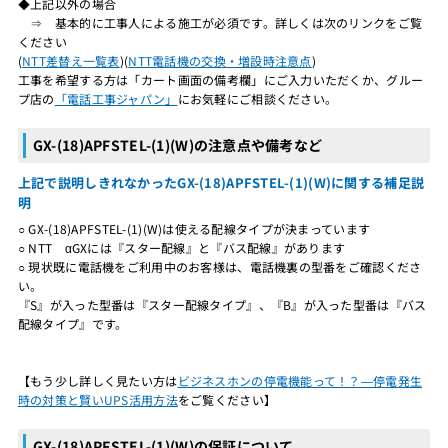
◆上記以外の場合
⇒ 基本的に工事人による施工が必須です。詳しくは次のリンクをご覧
ください
(
NTT差替え一覧表
)(
NTT電話機の交換・増設時注意点
)
工事を希望する方は「カート画面の備考欄」にご入力いただくか、グルー
プ店の
「電話工事ジャパン」
にお気軽にご相談ください。
GX-(18)APFSTEL-(1)(W)の注意点や備考など
上記で説明しきれなかったGX-(18)APFSTEL-(1)(W)に関する補足説
明
○ GX-(18)APFSTEL-(1)(W)は使える配線タイプが決まっています
○ NTT αGXには『スター配線』と『バス配線』があります
○ 現状既に電話機をご利用中のお客様は、電話機裏の型番をご確認くださ
い。
『S』が入った型番は『スター配線タイプ』、『B』が入った型番は『バス
配線タイプ』です。
【もう少し詳しく見たい方は
ビジネスホンの停電機能って！？―停電発生
時の対策と賢いUPS活用方法
をご覧ください】
GX-(18)APFSTEL-(1)(W)の保証について