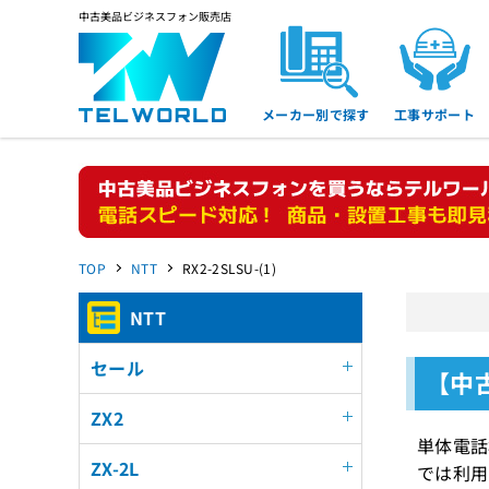
中古美品ビジネスフォン販売店
メーカー別で探す
工事サポート
TOP
NTT
RX2-2SLSU-(1)
NTT
セール
【中古
ZX2
単体電話
ZX-2L
では利用