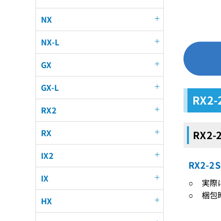
NX
NX-L
GX
GX-L
RX2
RX2
RX
RX2-
IX2
RX2-
IX
○ 実際
○ 梱包
HX