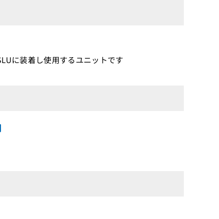
2-2SLUに装着し使用するユニットです
明