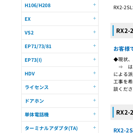
H106/H208
RX2-2S
EX
RX2-
VS2
EP71/73/81
お客様
◆現状、
EP73(I)
⇒ はい
HDV
による派
工事を希
ライセンス
談くださ
ドアホン
RX2
単体電話機
ターミナルアダプタ(TA)
RX2-