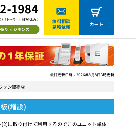
無料相談
カート
見積依頼
売り ビジホンズ
最終更新日時：2026年8月8日3時更新
ネスフォン販売店
板(増設)
SLU-(2)に取り付けて利用するのでこのユニット単体