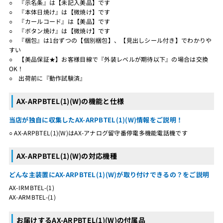
○ 『示名条』は【未記入美品】です
○ 『本体日焼け』は【微焼け】です
○ 『カールコード』は【美品】です
○ 『ボタン焼け』は【微焼け】です
○ 『梱包』は1台ずつの【個別梱包】、【見出しシール付き】でわかりや
すい
○ 【美品保証★】お客様目線で『外装レベルが期待以下』の場合は交換
OK！
○ 出荷前に『動作試験済』
AX-ARPBTEL(1)(W)の機能と仕様
当店が独自に収集したAX-ARPBTEL(1)(W)情報をご説明！
○ AX-ARPBTEL(1)(W)はAX-アナログ留守番停電多機能電話機です
AX-ARPBTEL(1)(W)の対応機種
どんな主装置にAX-ARPBTEL(1)(W)が取り付けできるの？をご説明
AX-IRMBTEL-(1)
AX-ARMBTEL-(1)
お届けするAX-ARPBTEL(1)(W)の付属品