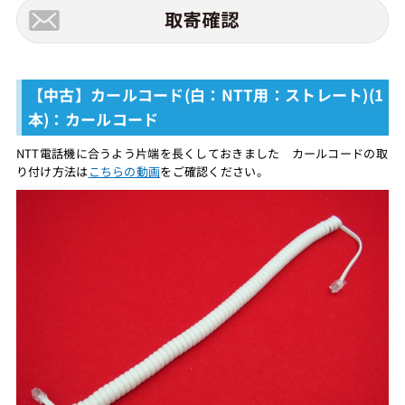
【中古】カールコード(白：NTT用：ストレート)(1
本)：カールコード
NTT電話機に合うよう片端を長くしておきました カールコードの取
り付け方法は
こちらの動画
をご確認ください。