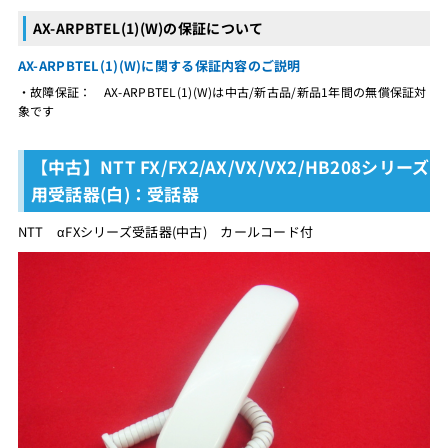
AX-ARPBTEL(1)(W)の保証について
AX-ARPBTEL(1)(W)に関する保証内容のご説明
・故障保証： AX-ARPBTEL(1)(W)は中古/新古品/新品1年間の無償保証対
象です
【中古】NTT FX/FX2/AX/VX/VX2/HB208シリーズ
用受話器(白)：受話器
NTT αFXシリーズ受話器(中古) カールコード付