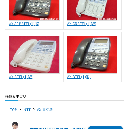
AX-ARPBTEL(1)(K)
AX-CRBTEL(1)(W)
AX-BTEL(1)(W)
AX-BTEL(1)(K)
掲載カテゴリ
TOP
NTT
AX 電話機