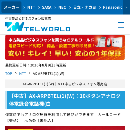
メーカー
NTT
SAXA
NEC
日立・ナカヨ
Panasonic
>
中古美品ビジネスフォン販売店
最終更新日時：2026年8月9日3時更新
TOP
NTT
AX-ARPBTEL(1)(W)
AX-ARPBTEL(1)(W)｜NTT中古ビジネスフォン販売店
【中古】AX-ARPBTEL(1)(W)：10ボタンアナログ
停電録音電話機(白
停電時でもアナログ局線を利用して通話ができます カールコード
【美品】 示名条【未記入】