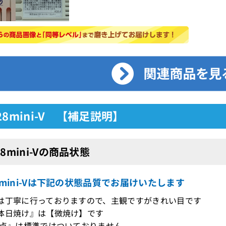
28mini-V 【補足説明】
28mini-Vの商品状態
8mini-Vは下記の状態品質でお届けいたします
は丁寧に行っておりますので、主観ですがきれい目です
体日焼け』は【微焼け】です
T点』は標準ではついておりません