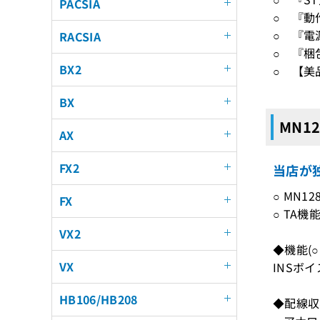
PACSIA
○ 『動
○ 『電
RACSIA
○ 『梱
BX2
○ 【美
BX
MN1
AX
FX2
当店が独
○ MN1
FX
○ TA機
VX2
◆機能(
VX
INSボ
HB106/HB208
◆配線収