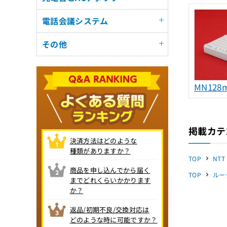
電話会議システム
その他
MN128m
掲載カテ
決済方法はどのような
種類がありますか？
TOP
NTT
商品を申し込んでから届く
TOP
ルー
までどれくらいかかります
か？
返品/初期不良/交換対応は
どのような時に可能ですか？