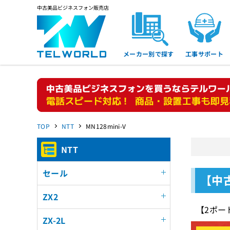
中古美品ビジネスフォン販売店
メーカー別で探す
工事サポート
TOP
NTT
MN128mini-V
NTT
セール
【中古
ZX2
【2ポー
ZX-2L