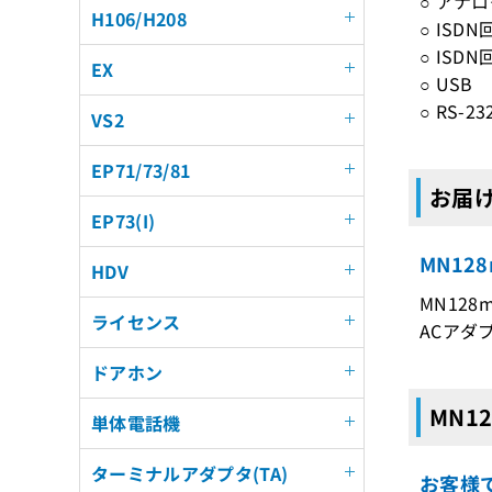
○ アナ
H106/H208
○ ISD
○ ISD
EX
○ USB
○ RS-
VS2
EP71/73/81
お届け
EP73(I)
MN12
HDV
MN128m
ライセンス
ACアダ
ドアホン
MN1
単体電話機
ターミナルアダプタ(TA)
お客様