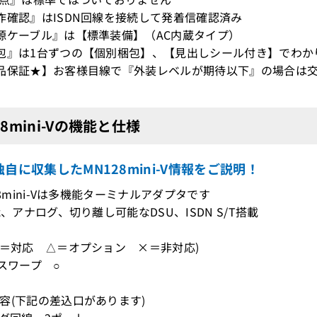
作確認』はISDN回線を接続して発着信確認済み
源ケーブル』は【標準装備】（AC内蔵タイプ）
包』は1台ずつの【個別梱包】、【見出しシール付き】でわか
品保証★】お客様目線で『外装レベルが期待以下』の場合は交
28mini-Vの機能と仕様
自に収集したMN128mini-V情報をご説明！
28mini-Vは多機能ターミナルアダプタです
能、アナログ、切り離し可能なDSU、ISDN S/T搭載
○＝対応 △＝オプション ×＝非対応)
イスワープ ○
容(下記の差込口があります)