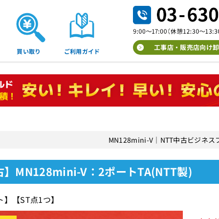
工事店・販売店向け卸
買い取り
ご利用ガイド
MN128mini-V｜NTT中古ビジネ
】MN128mini-V：2ポートTA(NTT製)
ト】【ST点1つ】