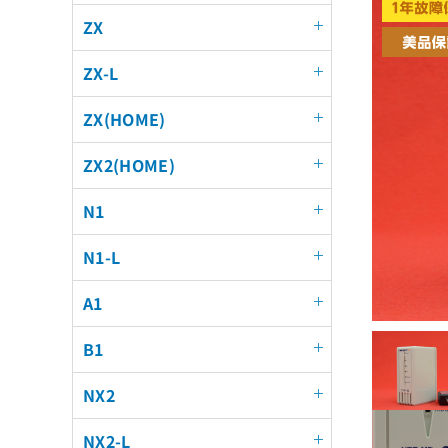
ZX
ZX-L
ZX(HOME)
ZX2(HOME)
N1
N1-L
A1
B1
NX2
NX2-L