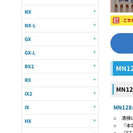
NX
NX-L
GX
GX-L
RX2
MN1
RX
MN1
IX2
MN12
IX
○ 清掃
HX
○ 『本
○ 『S