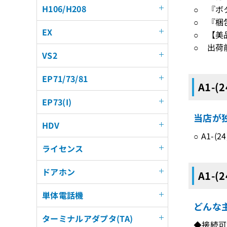
H106/H208
○ 『ボ
○ 『梱
EX
○ 【美
○ 出荷
VS2
EP71/73/81
A1-(
EP73(I)
当店が独
HDV
○ A1-
ライセンス
ドアホン
A1-(
単体電話機
どんな主
ターミナルアダプタ(TA)
◆接続可