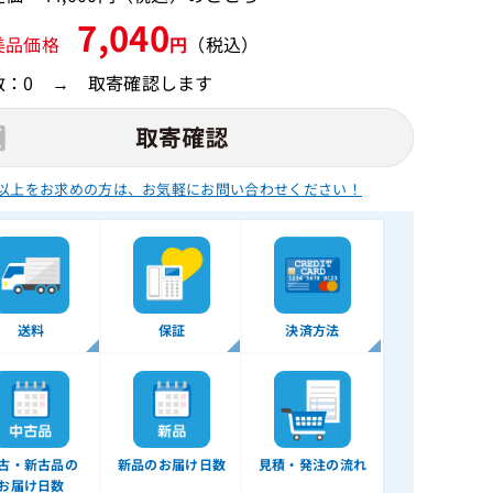
7,040
美品価格
円
（税込）
数：0 → 取寄確認します
以上をお求めの方は、
お気軽にお問い合わせください！
送料
保証
決済方法
古・新古品の
新品のお届け日数
見積・発注の流れ
お届け日数