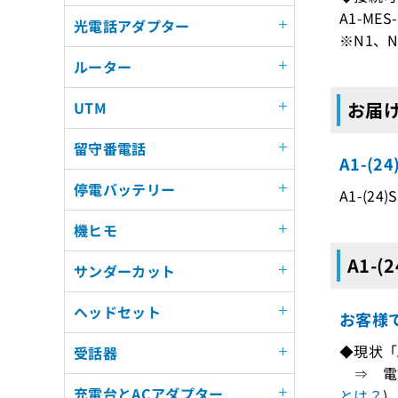
A1-MES-
光電話アダプター
※N1、
ルーター
UTM
お届けす
留守番電話
A1-(
停電バッテリー
A1-(24
機ヒモ
A1-(
サンダーカット
ヘッドセット
お客様
◆現状「A
受話器
⇒ 電話
充電台とACアダプター
とは？
)