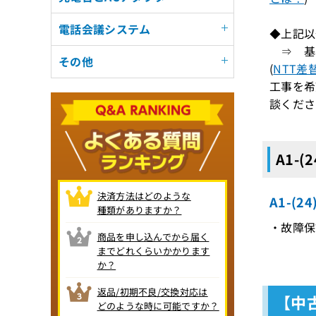
電話会議システム
◆上記以
⇒ 基
その他
(
NTT差
工事を希
談くださ
A1-(
決済方法はどのような
A1-(2
種類がありますか？
・故障保証
商品を申し込んでから届く
までどれくらいかかります
か？
返品/初期不良/交換対応は
【中
どのような時に可能ですか？