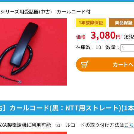
αA1シリーズ用受話器(中古) カールコード付
3,080
価格
円
（税
在庫数：10
数量：
古】カールコード(黒：NTT用ストレート)(1
SAXA製電話機に利用可能 カールコードの取り付け方法は
こち