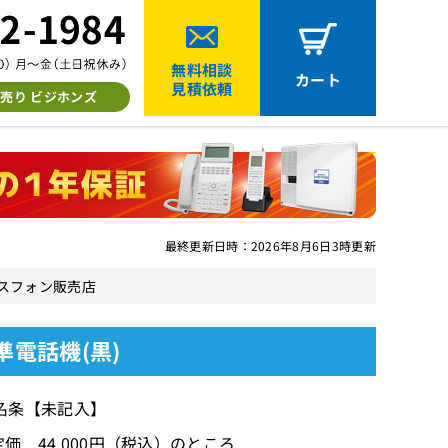
無料相談
カート
見積依頼
売り ビジホンズ
最終更新日時：2026年8月6日3時更新
ビジネスフォン販売店
標準電話機(黒)
名条【未記入】
価 44,000円（税込）のところ