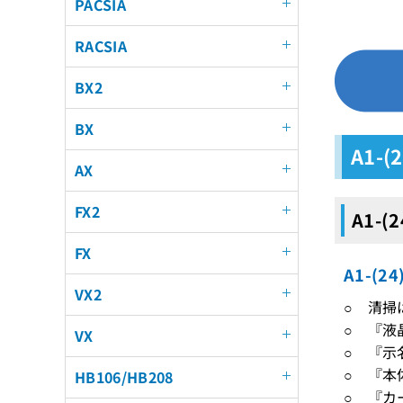
PACSIA
RACSIA
BX2
BX
A1-(
AX
FX2
A1-(
FX
A1-(
VX2
○ 清掃
○ 『液
VX
○ 『示
○ 『本
HB106/HB208
○ 『カ