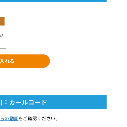
込）
本)：カールコード
らの動画
をご確認ください。