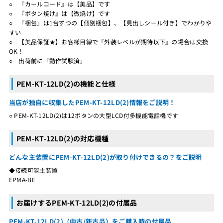
○ 『カールコード』は【美品】です
○ 『ボタン焼け』は【微焼け】です
○ 『梱包』は1台ずつの【個別梱包】、【見出しシール付き】でわかりや
すい
○ 【美品保証★】お客様目線で『外装レベルが期待以下』の場合は交換
OK！
○ 出荷前に『動作試験済』
PEM-KT-12LD(2)の機能と仕様
当店が独自に収集したPEM-KT-12LD(2)情報をご説明！
○ PEM-KT-12LD(2)は12ボタンの大型LCD付多機能電話機です
PEM-KT-12LD(2)の対応機種
どんな主装置にPEM-KT-12LD(2)が取り付けできるの？をご説明
◆接続可能主装置
EPMA-BE
お届けするPEM-KT-12LD(2)の付属品
PEM-KT-12LD(2)（中古/新古品）をご購入時の付属品