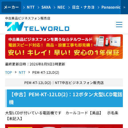
メーカー
NTT
SAXA
NEC
日立・ナカヨ
Panasonic
>
中古美品ビジネスフォン販売店
最終更新日時：2026年8月9日3時更新
TOP
NTT
PEM-KT-12LD(2)
PEM-KT-12LD(2)｜NTT中古ビジネスフォン販売店
【中古】PEM-KT-12LD(2)：12ボタン大型LCD電話
機
大型LCDが付いている電話機です カールコード【美品】 示名条
【未記入】