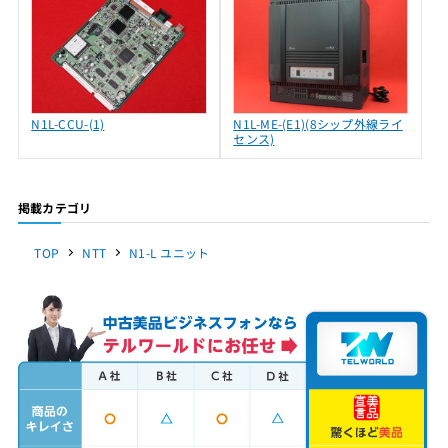
N1L-CCU-(1)
N1L-ME-(E1)(8シップ外線ライ
センス)
掲載カテゴリ
TOP
NTT
N1-L ユニット