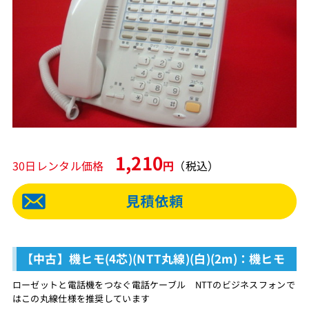
1,210
30日レンタル価格
円
（税込）
【中古】機ヒモ(4芯)(NTT丸線)(白)(2m)：機ヒモ
ローゼットと電話機をつなぐ電話ケーブル NTTのビジネスフォンで
はこの丸線仕様を推奨しています