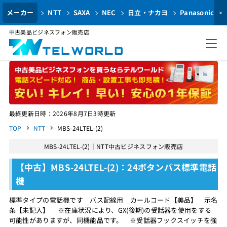
メーカー
NTT
SAXA
NEC
日立・ナカヨ
Panasonic
>
中古美品ビジネスフォン販売店
最終更新日時：2026年8月7日3時更新
TOP
NTT
MBS-24LTEL-(2)
MBS-24LTEL-(2)｜NTT中古ビジネスフォン販売店
【中古】MBS-24LTEL-(2)：24ボタンバス標準電話
機
標準タイプの電話機です バス配線用 カールコード【美品】 示名
条【未記入】 ※在庫状況により、GX(後期)の受話器を使用をする
可能性がありますが、同機能品です。 ※受話器フックスイッチを強