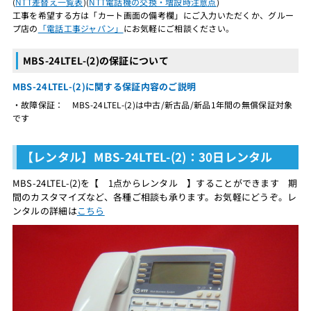
(
NTT差替え一覧表
)(
NTT電話機の交換・増設時注意点
)
工事を希望する方は「カート画面の備考欄」にご入力いただくか、グルー
プ店の
「電話工事ジャパン」
にお気軽にご相談ください。
MBS-24LTEL-(2)の保証について
MBS-24LTEL-(2)に関する保証内容のご説明
・故障保証： MBS-24LTEL-(2)は中古/新古品/新品1年間の無償保証対象
です
【レンタル】MBS-24LTEL-(2)：30日レンタル
MBS-24LTEL-(2)を【 1点からレンタル 】することができます 期
間のカスタマイズなど、各種ご相談も承ります。お気軽にどうぞ。レ
ンタルの詳細は
こちら