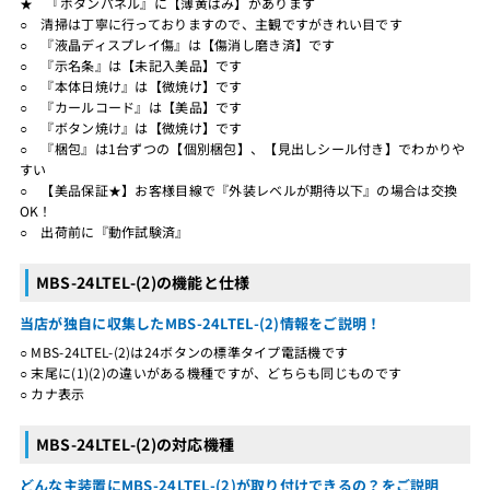
★ 『ボタンパネル』に【薄黄ばみ】があります
○ 清掃は丁寧に行っておりますので、主観ですがきれい目です
○ 『液晶ディスプレイ傷』は【傷消し磨き済】です
○ 『示名条』は【未記入美品】です
○ 『本体日焼け』は【微焼け】です
○ 『カールコード』は【美品】です
○ 『ボタン焼け』は【微焼け】です
○ 『梱包』は1台ずつの【個別梱包】、【見出しシール付き】でわかりや
すい
○ 【美品保証★】お客様目線で『外装レベルが期待以下』の場合は交換
OK！
○ 出荷前に『動作試験済』
MBS-24LTEL-(2)の機能と仕様
当店が独自に収集したMBS-24LTEL-(2)情報をご説明！
○ MBS-24LTEL-(2)は24ボタンの標準タイプ電話機です
○ 末尾に(1)(2)の違いがある機種ですが、どちらも同じものです
○ カナ表示
MBS-24LTEL-(2)の対応機種
どんな主装置にMBS-24LTEL-(2)が取り付けできるの？をご説明