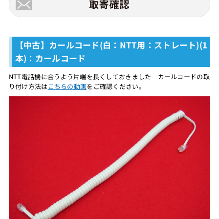
【中古】カールコード(白：NTT用：ストレート)(1
本)：カールコード
NTT電話機に合うよう片端を長くしておきました カールコードの取
り付け方法は
こちらの動画
をご確認ください。