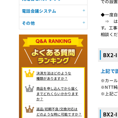
での設置
電話会議システム
◆一度自
⇒ は
その他
す。工事
相談くだ
BX2
上記で説
決済方法はどのような
種類がありますか？
※カール
※NTT
商品を申し込んでから届く
※上記ご
までどれくらいかかります
か？
返品/初期不良/交換対応は
BX2-
どのような時に可能ですか？