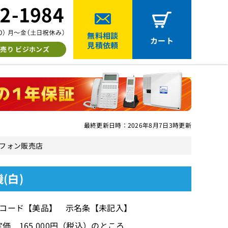
無料相談
カート
見積依頼
売り ビジホンズ
最終更新日時：2026年8月7日3時更新
ネスフォン販売店
(白)
ールコード【美品】 示名条【未記入】
価 165,000円（税込）のところ