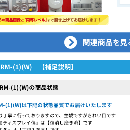
-IRM-(1)(W) 【補足説明】
IRM-(1)(W)の商品状態
IRM-(1)(W)は下記の状態品質でお届けいたします
は丁寧に行っておりますので、主観ですがきれい目です
晶ディスプレイ傷』は【傷消し磨き済】です
名条』は【未記入美品】です