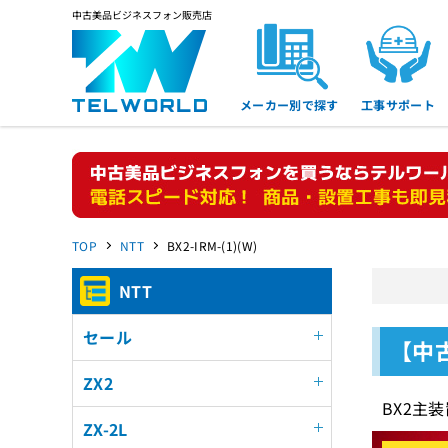
中古美品ビジネスフォン販売店
メーカー別で探す
工事サポート
TOP
NTT
BX2-IRM-(1)(W)
NTT
セール
【中古
ZX2
BX2主
ZX-2L