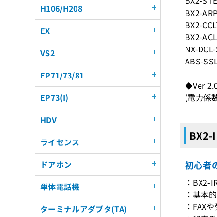
BX2-ST
H106/H208
BX2-AR
BX2-CC
EX
BX2-AC
NX-DCL
VS2
ABS-SS
EP71/73/81
◆Ver 
(電力係数
EP73(I)
HDV
BX2-
ライセンス
初心者の
ドアホン
：BX2
単体電話機
：基本的
：FAX
ターミナルアダプタ(TA)