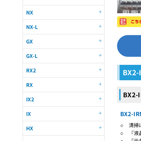
NX
NX-L
GX
GX-L
RX2
BX2
RX
BX2-
IX2
BX2-
IX
○ 清掃
HX
○ 『液
○ 『示