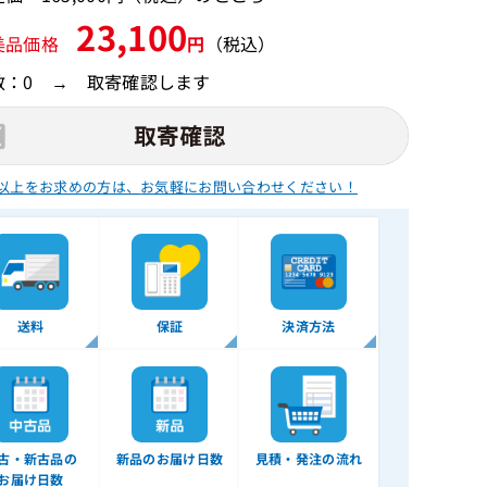
23,100
美品価格
円
（税込）
数：0 → 取寄確認します
以上をお求めの方は、
お気軽にお問い合わせください！
送料
保証
決済方法
古・新古品の
新品のお届け日数
見積・発注の流れ
お届け日数