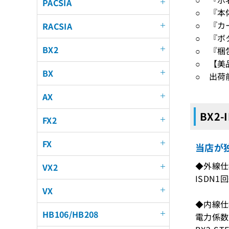
PACSIA
○ 『本
○ 『カ
RACSIA
○ 『ボ
BX2
○ 『梱
○ 【美
BX
○ 出荷
AX
BX2-
FX2
FX
当店が独
◆外線仕
VX2
ISDN1
VX
◆内線仕
HB106/HB208
電力係数最