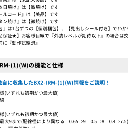
体日焼け』は【微焼け】です
ールコード』は【美品】です
タン焼け』は【微焼け】です
包』は1台ずつの【個別梱包】、【見出しシール付き】でわか
品保証★】お客様目線で『外装レベルが期待以下』の場合は交
前に『動作試験済』
IRM-(1)(W)の機能と仕様
自に収集したBX2-IRM-(1)(W)情報をご説明！
様(いずれも初期かつ最大値)
回線
様(いずれも初期かつ最大値)
大9まで(配線径により異なる 0.65⇒9 0.5⇒8 0.4⇒7.5