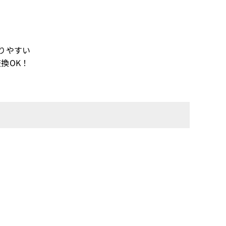
りやすい
換OK！
)