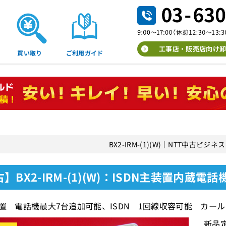
工事店・販売店向け卸
買い取り
ご利用ガイド
BX2-IRM-(1)(W)｜NTT中古ビジ
】BX2-IRM-(1)(W)：ISDN主装置内蔵電話機
装置 電話機最大7台追加可能、ISDN 1回線収容可能 カ
新品定