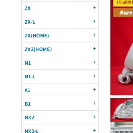
ZX
ZX-L
ZX(HOME)
ZX2(HOME)
N1
N1-L
A1
B1
NX2
NX2-L