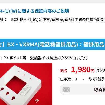
IRM-(1)(W)に関する保証内容のご説明
： BX2-IRM-(1)(W)は中古/新古品/新品1年間の無償保証
古】BX・VXRMA(電話機壁掛用品)：壁掛用
：BX-IRM-(1)等 受話器ずれ防止のための白い爪付
1,980
価格
円
（税
在庫数：0 → 取寄確認