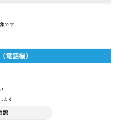
対象です
品（電話機）
込）
します