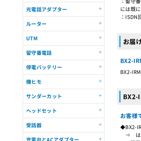
：留守番電
には既に
光電話アダプター
：ISD
ルーター
UTM
お届け
留守番電話
BX2-
停電バッテリー
BX2-I
機ヒモ
BX2-
サンダーカット
ヘッドセット
お客様
受話器
◆BX2-
⇒ は
充電台とACアダプター