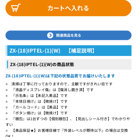
ZX-(18)IPTEL-(1)(W) 【補足説明】
ZX-(18)IPTEL-(1)(W)の商品状態
ZX-(18)IPTEL-(1)(W)は下記の状態品質でお届けいたします
○ 清掃は丁寧に行っておりますので、主観ですがきれい目です
○ 『液晶ディスプレイ傷』は【傷消し磨き済】です
○ 『示名条』は【未記入美品】です
○ 『本体日焼け』は【微焼け】です
○ 『カールコード』は【美品】です
○ 『ボタン焼け』は【微焼け】です
○ 『梱包』は1台ずつの【個別梱包】、【見出しシール付き】でわかりや
すい
○ 【美品保証★】お客様目線で『外装レベルが期待以下』の場合は交換
OK！