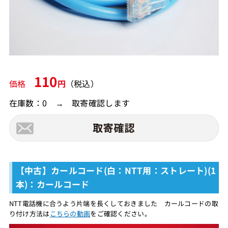
110
価格
円
（税込）
在庫数：0 → 取寄確認します
【中古】カールコード(白：NTT用：ストレート)(1
本)：カールコード
NTT電話機に合うよう片端を長くしておきました カールコードの取
り付け方法は
こちらの動画
をご確認ください。